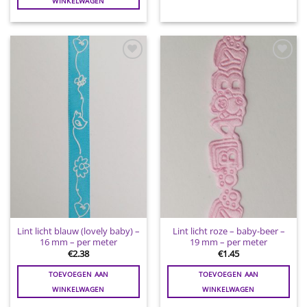
WINKELWAGEN
Toevoegen
Toevoegen
aan
aan
wenslijst
wenslijst
Lint licht blauw (lovely baby) –
Lint licht roze – baby-beer –
16 mm – per meter
19 mm – per meter
€
2.38
€
1.45
TOEVOEGEN AAN
TOEVOEGEN AAN
WINKELWAGEN
WINKELWAGEN