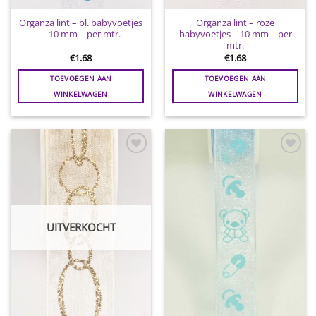
Organza lint – bl. babyvoetjes
Organza lint – roze
– 10 mm – per mtr.
babyvoetjes – 10 mm – per
mtr.
€
1.68
€
1.68
TOEVOEGEN AAN
TOEVOEGEN AAN
WINKELWAGEN
WINKELWAGEN
Toevoegen
Toevoegen
aan
aan
wenslijst
wenslijst
UITVERKOCHT