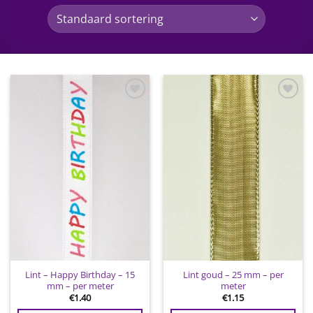
Toevoegen
Toevoegen
aan
aan
wenslijst
wenslijst
Lint – Happy Birthday – 15
Lint goud – 25 mm – per
mm – per meter
meter
€
1.40
€
1.15