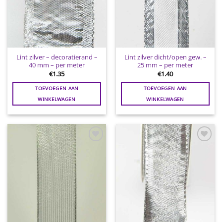
Lint zilver – decoratierand –
Lint zilver dicht/open gew. –
40 mm – per meter
25 mm – per meter
€
1.35
€
1.40
TOEVOEGEN AAN
TOEVOEGEN AAN
WINKELWAGEN
WINKELWAGEN
Toevoegen
Toevoegen
aan
aan
wenslijst
wenslijst