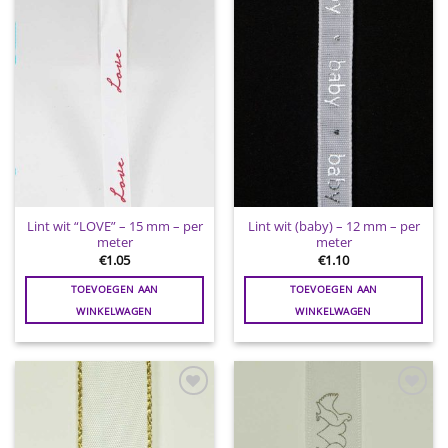
aan
aan
wenslijst
wenslijst
Lint wit “LOVE” – 15 mm – per
Lint wit (baby) – 12 mm – per
meter
meter
€
1.05
€
1.10
TOEVOEGEN AAN
TOEVOEGEN AAN
WINKELWAGEN
WINKELWAGEN
Toevoegen
Toevoegen
aan
aan
wenslijst
wenslijst