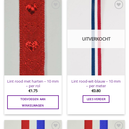
Toevoegen
Toevoegen
aan
aan
wenslijst
wenslijst
UITVERKOCHT
Lint rood met harten – 10 mm
Lint rood-wit-blauw – 10 mm
– per rol
– per meter
€
1.75
€
0.80
TOEVOEGEN AAN
LEES VERDER
WINKELWAGEN