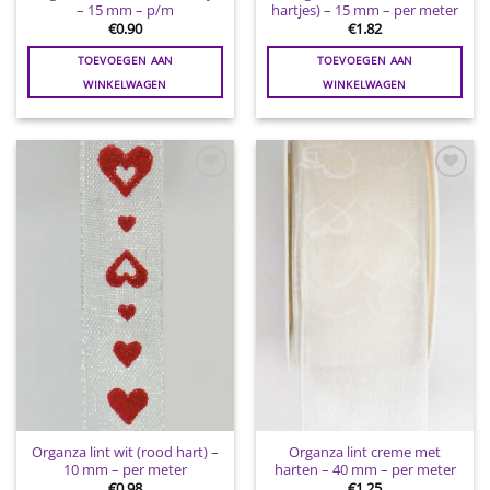
– 15 mm – p/m
hartjes) – 15 mm – per meter
€
0.90
€
1.82
TOEVOEGEN AAN
TOEVOEGEN AAN
WINKELWAGEN
WINKELWAGEN
Toevoegen
Toevoegen
aan
aan
wenslijst
wenslijst
Organza lint wit (rood hart) –
Organza lint creme met
10 mm – per meter
harten – 40 mm – per meter
€
0.98
€
1.25