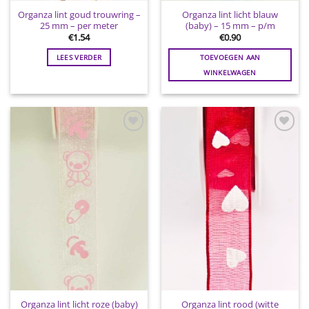
Organza lint goud trouwring –
Organza lint licht blauw
25 mm – per meter
(baby) – 15 mm – p/m
€
1.54
€
0.90
LEES VERDER
TOEVOEGEN AAN
WINKELWAGEN
Toevoegen
Toevoegen
aan
aan
wenslijst
wenslijst
Organza lint licht roze (baby)
Organza lint rood (witte