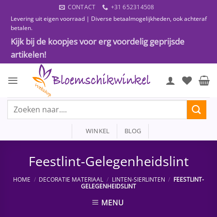
Ga
CONTACT
+31 652314508
naar
Levering uit eigen voorraad | Diverse betaalmogelijkheden, ook achteraf
inhoud
betalen.
Kijk bij de koopjes voor erg voordelig geprijsde
artikelen!
Zoeken
naar:
WINKEL
BLOG
Feestlint-Gelegenheidslint
HOME
/
DECORATIE MATERIAAL
/
LINTEN-SIERLINTEN
/
FEESTLINT-
GELEGENHEIDSLINT
MENU