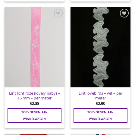
Toevoegen
Toevoegen
aan
aan
wenslijst
wenslijst
Lint licht roze (lovely baby) –
Lint lovebirds – wit – per
16 mm – per meter
meter
€
2.38
€
2.90
TOEVOEGEN AAN
TOEVOEGEN AAN
WINKELWAGEN
WINKELWAGEN