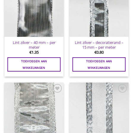
Lint zilver – 40 mm – per
Lint zilver – decoratierand –
meter
15 mm – per meter
€
1.35
€
0.80
TOEVOEGEN AAN
TOEVOEGEN AAN
WINKELWAGEN
WINKELWAGEN
Toevoegen
Toevoegen
aan
aan
wenslijst
wenslijst