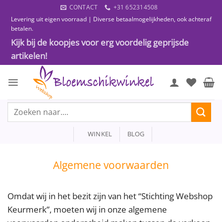
Ga
CONTACT
+31 652314508
naar
Levering uit eigen voorraad | Diverse betaalmogelijkheden, ook achteraf
inhoud
betalen.
Kijk bij de koopjes voor erg voordelig geprijsde
artikelen!
Zoeken
naar:
WINKEL
BLOG
Algemene voorwaarden
Omdat wij in het bezit zijn van het “Stichting Webshop
Keurmerk”, moeten wij in onze algemene