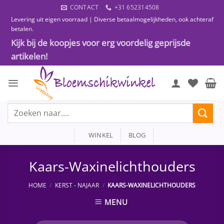
Ga
CONTACT
+31 652314508
naar
Levering uit eigen voorraad | Diverse betaalmogelijkheden, ook achteraf
inhoud
betalen.
Kijk bij de koopjes voor erg voordelig geprijsde
artikelen!
Zoeken
naar:
WINKEL
BLOG
Kaars-Waxinelichthouders
HOME
/
KERST - NAJAAR
/
KAARS-WAXINELICHTHOUDERS
MENU