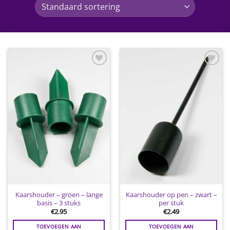
Toevoegen
Toevoegen
aan
aan
wenslijst
wenslijst
Kaarshouder – groen – lange
Kaarshouder op pen – zwart –
basis – 3 stuks
per stuk
€
2.95
€
2.49
TOEVOEGEN AAN
TOEVOEGEN AAN