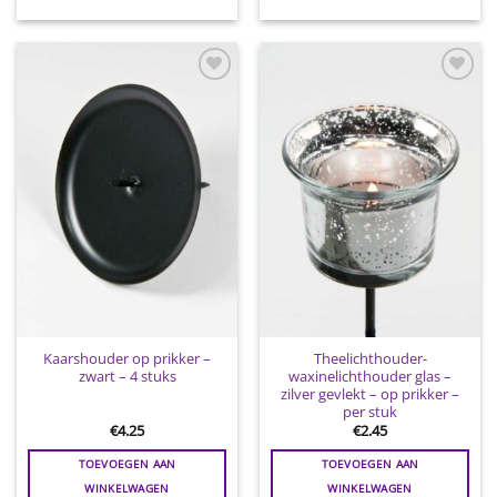
Toevoegen
Toevoegen
aan
aan
wenslijst
wenslijst
Kaarshouder op prikker –
Theelichthouder-
zwart – 4 stuks
waxinelichthouder glas –
zilver gevlekt – op prikker –
per stuk
€
4.25
€
2.45
TOEVOEGEN AAN
TOEVOEGEN AAN
WINKELWAGEN
WINKELWAGEN