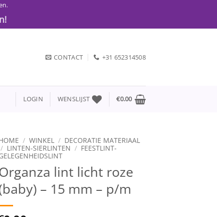
en.
n!
CONTACT
+31 652314508
LOGIN
WENSLIJST
€
0.00
HOME
/
WINKEL
/
DECORATIE MATERIAAL
/
LINTEN-SIERLINTEN
/
FEESTLINT-
GELEGENHEIDSLINT
Organza lint licht roze
(baby) – 15 mm – p/m