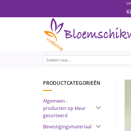
Ga
Le
naar
K
inhoud
Zoeken
naar:
PRODUCTCATEGORIEËN
Algemeen -
producten op kleur
gesorteerd
Bevestigingsmateriaal