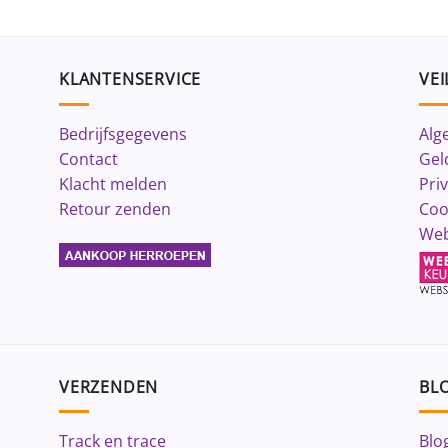
KLANTENSERVICE
VEI
Bedrijfsgegevens
Alg
Contact
Gel
Klacht melden
Pri
Retour zenden
Coo
Web
VERZENDEN
BLO
Track en trace
Blo