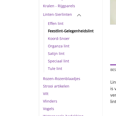
Kralen - Rijgparels
Linten-Sierlinten
Effen lint
Feestlint-Gelegenheidslint
Koord-Snoer
Organza lint
Satijn lint
Speciaal lint
Tule lint
BES
Rozen-Rozenblaadjes
Lin
Strooi artikelen
is 
Vilt
ve
Vlinders
lin
Vogels