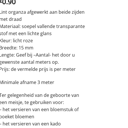
0.90
€
Lint organza afgewerkt aan beide zijden
met draad
Materiaal: soepel vallende transparante
stof met een lichte glans
Kleur: licht roze
Breedte: 15 mm
Lengte: Geef bij –Aantal- het door u
gewenste aantal meters op.
Prijs: de vermelde prijs is per meter
Minimale afname 3 meter
Ter gelegenheid van de geboorte van
een meisje, te gebruiken voor:
– het versieren van een bloemstuk of
boeket bloemen
– het versieren van een kado