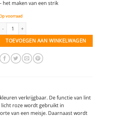
– het maken van een strik
Op voorraad
Organza lint licht roze (baby) - 15 mm - p/m aantal
TOEVOEGEN AAN WINKELWAGEN
kleuren verkrijgbaar. De functie van lint
t licht roze wordt gebruikt in
orte van een meisje. Daarnaast wordt