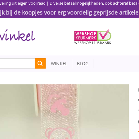
vering uit eigen voorraad | Diverse betaalmogelijkheden, ook achteraf betal
ijk bij de koopjes voor erg voordelig geprijsde artikele
WINKEL
BLOG
Toevoegen
aan
wenslijst