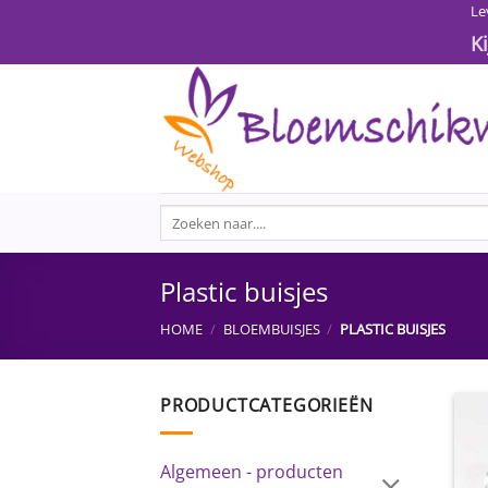
Ga
Le
naar
K
inhoud
Zoeken
naar:
Plastic buisjes
HOME
/
BLOEMBUISJES
/
PLASTIC BUISJES
PRODUCTCATEGORIEËN
Algemeen - producten