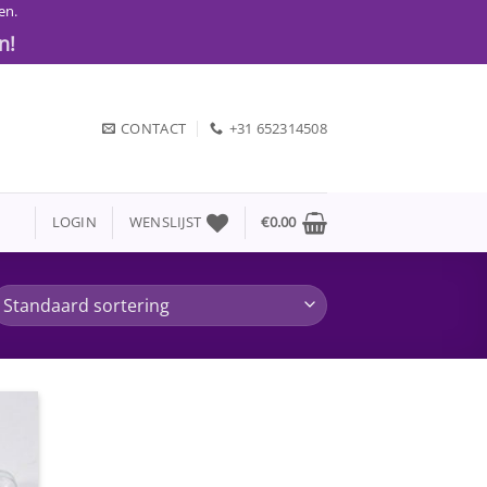
en.
n!
CONTACT
+31 652314508
LOGIN
WENSLIJST
€
0.00
gen
jst