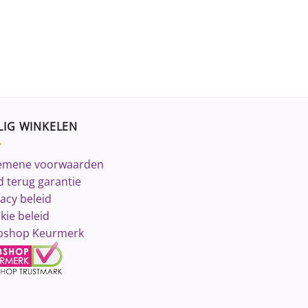
LIG WINKELEN
emene voorwaarden
d terug garantie
vacy beleid
kie beleid
shop Keurmerk