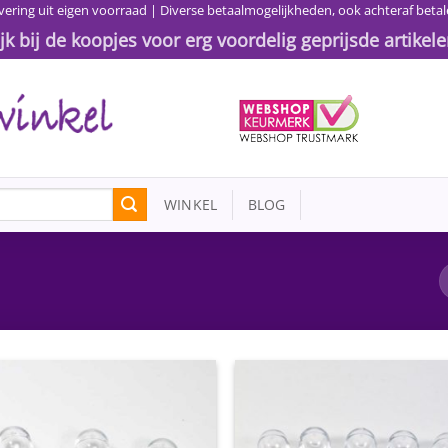
vering uit eigen voorraad | Diverse betaalmogelijkheden, ook achteraf betal
ijk bij de koopjes voor erg voordelig geprijsde artikele
WINKEL
BLOG
Toevoegen
Toevoe
aan
aan
wenslijst
wensli