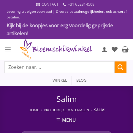
Ga
CONTACT
+31 652314508
naar
Levering uit eigen voorraad | Diverse betaalmogelijkheden, ook achteraf
inhoud
betalen.
Kijk bij de koopjes voor erg voordelig geprijsde
artikelen!
Zoeken
naar:
WINKEL
BLOG
Salim
HOME
/
NATUURLIJKE MATERIALEN
/
SALIM
MENU