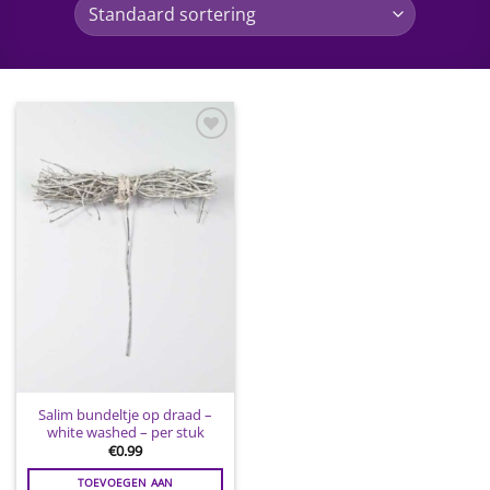
Toevoegen
aan
wenslijst
Salim bundeltje op draad –
white washed – per stuk
€
0.99
TOEVOEGEN AAN