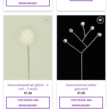
WINKELWAGEN
Toevoegen
Toevoegen
aan
aan
wenslijst
wenslijst
Decoratiespeld wit glitter – 9
Diamantentak helder
mm – 5 stuks
glanzend
€
1.34
€
1.95
TOEVOEGEN AAN
TOEVOEGEN AAN
WINKELWAGEN
WINKELWAGEN