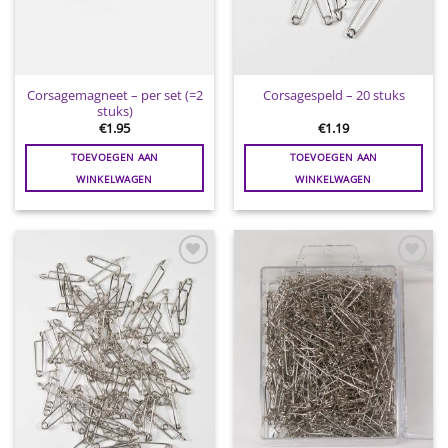
Corsagemagneet – per set (=2
Corsagespeld – 20 stuks
stuks)
€
1.95
€
1.19
TOEVOEGEN AAN
TOEVOEGEN AAN
WINKELWAGEN
WINKELWAGEN
Toevoegen
Toevoegen
aan
aan
wenslijst
wenslijst