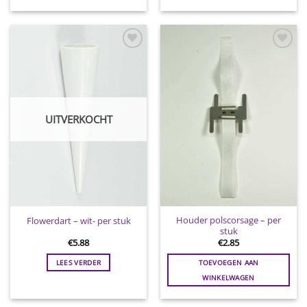
Toevoegen
Toevoegen
aan
aan
wenslijst
wenslijst
UITVERKOCHT
Houder polscorsage – per
Flowerdart – wit- per stuk
stuk
€
5.88
€
2.85
LEES VERDER
TOEVOEGEN AAN
WINKELWAGEN