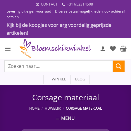
Ga
CONTACT
+31 652314508
naar
Levering uit eigen voorraad | Diverse betaalmogelijkheden, ook achteraf
inhoud
betalen.
Kijk bij de koopjes voor erg voordelig geprijsde
artikelen!
Zoeken
naar:
WINKEL
BLOG
Corsage materiaal
HOME
/
HUWELIJK
/
CORSAGE MATERIAAL
MENU