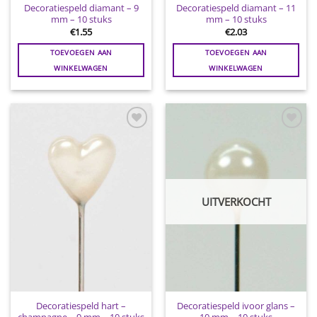
Decoratiespeld diamant – 9
Decoratiespeld diamant – 11
mm – 10 stuks
mm – 10 stuks
€
1.55
€
2.03
TOEVOEGEN AAN
TOEVOEGEN AAN
WINKELWAGEN
WINKELWAGEN
Toevoegen
Toevoegen
aan
aan
wenslijst
wenslijst
UITVERKOCHT
Decoratiespeld hart –
Decoratiespeld ivoor glans –
champagne – 9 mm – 10 stuks
10 mm – 10 stuks