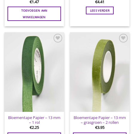
€
1.47
€
4.41
TOEVOEGEN AAN
LEES VERDER
WINKELWAGEN
Toevoegen
Toevoegen
aan
aan
wenslijst
wenslijst
Bloementape Papier – 13 mm
Bloementape Papier – 13 mm
– 1 rol
– grasgroen – 2 rollen
€
2.25
€
3.95