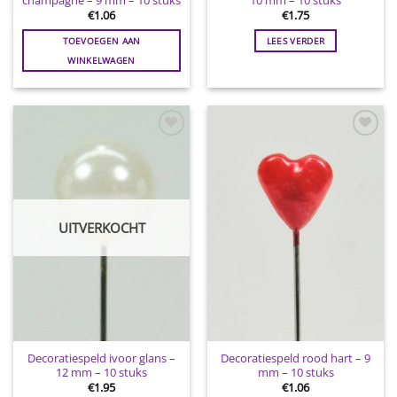
€
1.06
€
1.75
TOEVOEGEN AAN
LEES VERDER
WINKELWAGEN
Toevoegen
Toevoegen
aan
aan
wenslijst
wenslijst
UITVERKOCHT
Decoratiespeld ivoor glans –
Decoratiespeld rood hart – 9
12 mm – 10 stuks
mm – 10 stuks
€
1.95
€
1.06