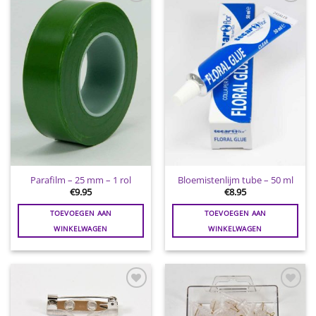
Toevoegen
Toevoegen
aan
aan
wenslijst
wenslijst
Parafilm – 25 mm – 1 rol
Bloemistenlijm tube – 50 ml
€
9.95
€
8.95
TOEVOEGEN AAN
TOEVOEGEN AAN
WINKELWAGEN
WINKELWAGEN
Toevoegen
Toevoegen
aan
aan