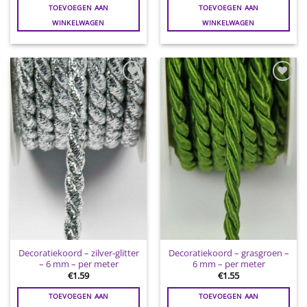
TOEVOEGEN AAN
TOEVOEGEN AAN
WINKELWAGEN
WINKELWAGEN
Toevoegen
Toevoegen
aan
aan
wenslijst
wenslijst
Decoratiekoord – zilver-glitter
Decoratiekoord – grasgroen –
– 6 mm – per meter
6 mm – per meter
€
1.59
€
1.55
TOEVOEGEN AAN
TOEVOEGEN AAN