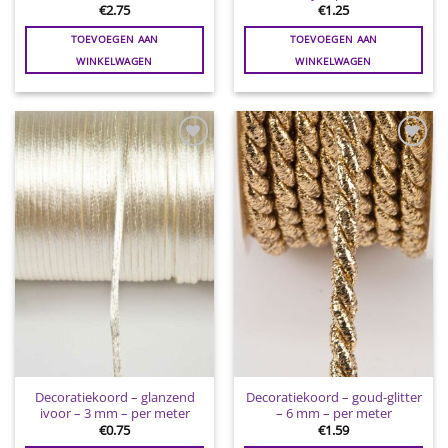
€
2.75
€
1.25
TOEVOEGEN AAN
TOEVOEGEN AAN
WINKELWAGEN
WINKELWAGEN
Toevoegen
Toevoegen
aan
aan
wenslijst
wenslijst
Decoratiekoord – glanzend
Decoratiekoord – goud-glitter
ivoor – 3 mm – per meter
– 6 mm – per meter
€
0.75
€
1.59