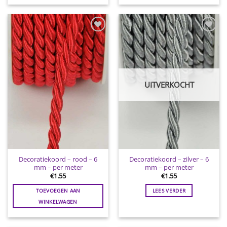
Toevoegen
Toevoegen
aan
aan
wenslijst
wenslijst
UITVERKOCHT
Decoratiekoord – rood – 6
Decoratiekoord – zilver – 6
mm – per meter
mm – per meter
€
1.55
€
1.55
TOEVOEGEN AAN
LEES VERDER
WINKELWAGEN