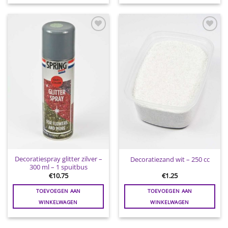
Toevoegen
Toevoegen
aan
aan
wenslijst
wenslijst
Decoratiespray glitter zilver –
Decoratiezand wit – 250 cc
300 ml – 1 spuitbus
€
10.75
€
1.25
TOEVOEGEN AAN
TOEVOEGEN AAN
WINKELWAGEN
WINKELWAGEN