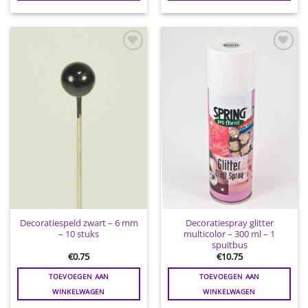
Toevoegen
Toevoegen
aan
aan
wenslijst
wenslijst
Decoratiespeld zwart – 6 mm
Decoratiespray glitter
– 10 stuks
multicolor – 300 ml – 1
spuitbus
€
0.75
€
10.75
TOEVOEGEN AAN
TOEVOEGEN AAN
WINKELWAGEN
WINKELWAGEN