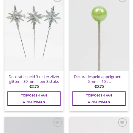
Toevoegen
Toevoegen
aan
aan
wenslijst
wenslijst
Decoratiespeld 3-d ster zilver
Decoratiespeld appelgroen –
glitter – 30 mm – per 3 stuks
6 mm – 10 st.
€
2.75
€
0.75
TOEVOEGEN AAN
TOEVOEGEN AAN
WINKELWAGEN
WINKELWAGEN
Toevoegen
Toevoegen