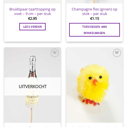
Bruidspaar taarttopping op
Champagne fles (groen) op
voet – 9 cm – per stuk
stok – per stuk
€
2.95
€
1.15
LEES VERDER
TOEVOEGEN AAN
WINKELWAGEN
Toevoegen
Toevoegen
aan
aan
wenslijst
wenslijst
UITVERKOCHT