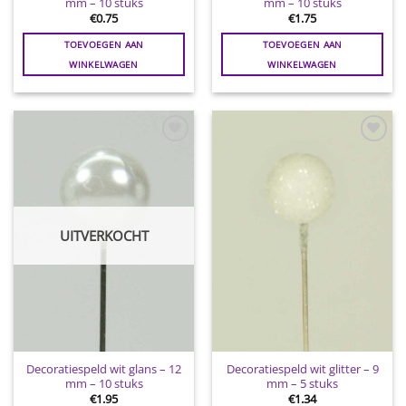
mm – 10 stuks
mm – 10 stuks
€
0.75
€
1.75
TOEVOEGEN AAN
TOEVOEGEN AAN
WINKELWAGEN
WINKELWAGEN
Toevoegen
Toevoegen
aan
aan
wenslijst
wenslijst
UITVERKOCHT
Decoratiespeld wit glans – 12
Decoratiespeld wit glitter – 9
mm – 10 stuks
mm – 5 stuks
€
1.95
€
1.34