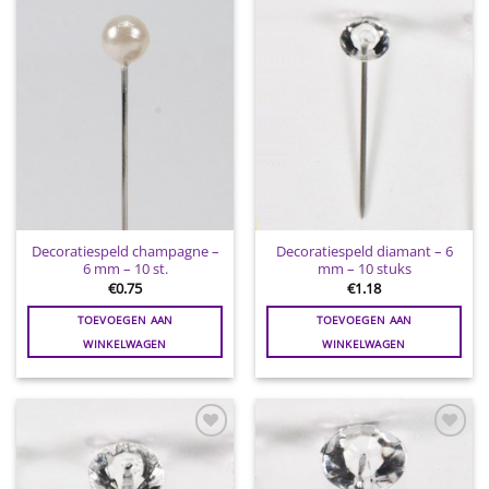
aan
aan
wenslijst
wenslijst
Decoratiespeld champagne –
Decoratiespeld diamant – 6
6 mm – 10 st.
mm – 10 stuks
€
0.75
€
1.18
TOEVOEGEN AAN
TOEVOEGEN AAN
WINKELWAGEN
WINKELWAGEN
Toevoegen
Toevoegen
aan
aan
wenslijst
wenslijst