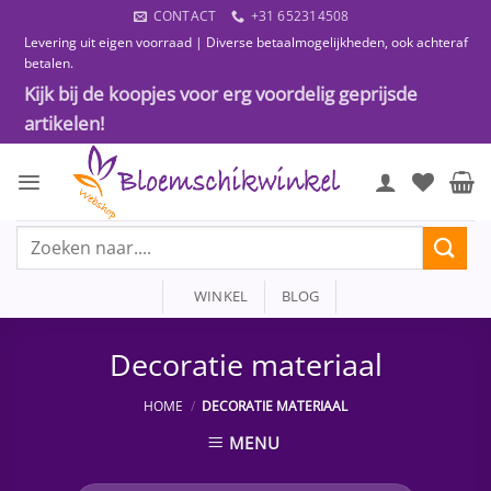
Ga
CONTACT
+31 652314508
naar
Levering uit eigen voorraad | Diverse betaalmogelijkheden, ook achteraf
inhoud
betalen.
Kijk bij de koopjes voor erg voordelig geprijsde
artikelen!
Zoeken
naar:
WINKEL
BLOG
Decoratie materiaal
HOME
/
DECORATIE MATERIAAL
MENU