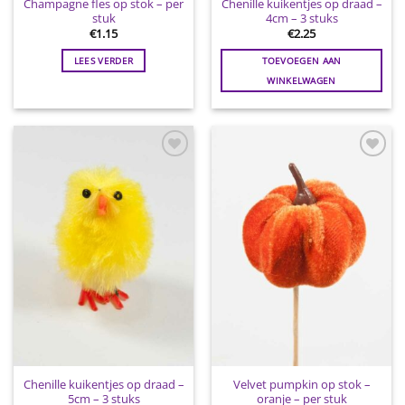
Champagne fles op stok – per
Chenille kuikentjes op draad –
stuk
4cm – 3 stuks
€
1.15
€
2.25
LEES VERDER
TOEVOEGEN AAN
WINKELWAGEN
Toevoegen
Toevoegen
aan
aan
wenslijst
wenslijst
Chenille kuikentjes op draad –
Velvet pumpkin op stok –
5cm – 3 stuks
oranje – per stuk