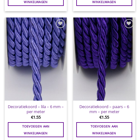
WINKELWAGEN
WINKELWAGEN
Toevoegen
Toevoegen
aan
aan
wenslijst
wenslijst
Decoratiekoord – lila – 6 mm –
Decoratiekoord – paars – 6
per meter
mm – per meter
€
1.55
€
1.55
TOEVOEGEN AAN
TOEVOEGEN AAN
WINKELWAGEN
WINKELWAGEN