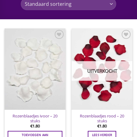
Toevoegen
Toevoegen
aan
aan
wenslijst
wenslijst
UITVERKOCHT
Rozenblaadjes ivoor – 20
Rozenblaadjes rood – 20
stuks
stuks
€
1.80
€
1.80
TOEVOEGEN AAN
LEES VERDER