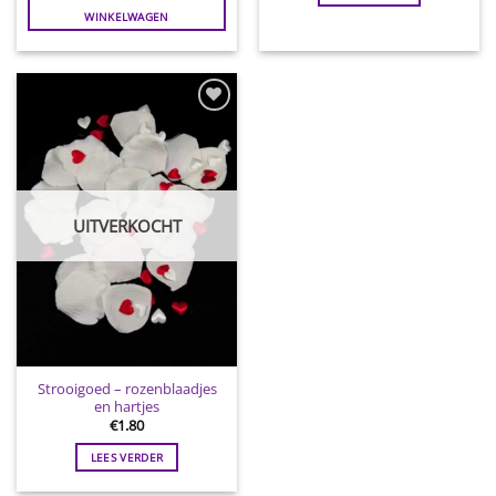
WINKELWAGEN
Toevoegen
aan
wenslijst
UITVERKOCHT
Strooigoed – rozenblaadjes
en hartjes
€
1.80
LEES VERDER