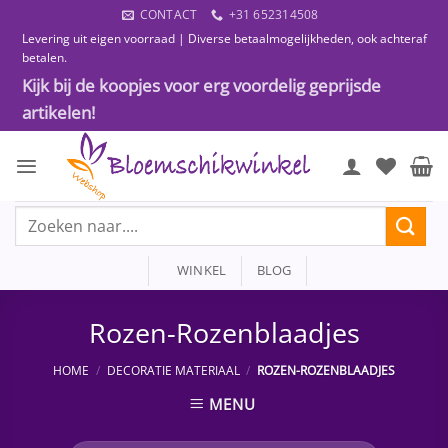
Ga
CONTACT
+31 652314508
naar
Levering uit eigen voorraad | Diverse betaalmogelijkheden, ook achteraf
inhoud
betalen.
Kijk bij de koopjes voor erg voordelig geprijsde
artikelen!
Zoeken
naar:
WINKEL
BLOG
Rozen-Rozenblaadjes
HOME
/
DECORATIE MATERIAAL
/
ROZEN-ROZENBLAADJES
MENU