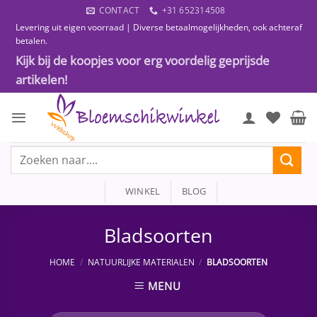
Ga
CONTACT
+31 652314508
naar
Levering uit eigen voorraad | Diverse betaalmogelijkheden, ook achteraf
inhoud
betalen.
Kijk bij de koopjes voor erg voordelig geprijsde
artikelen!
Zoeken
naar:
WINKEL
BLOG
Bladsoorten
HOME
/
NATUURLIJKE MATERIALEN
/
BLADSOORTEN
MENU