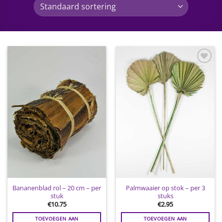
Toevoegen
Toevoegen
aan
aan
wenslijst
wenslijst
Bananenblad rol – 20 cm – per
Palmwaaier op stok – per 3
stuk
stuks
€
10.75
€
2.95
TOEVOEGEN AAN
TOEVOEGEN AAN