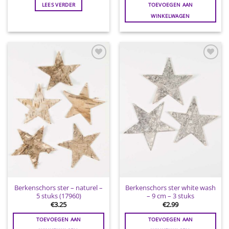
LEES VERDER
TOEVOEGEN AAN
WINKELWAGEN
Toevoegen
Toevoegen
aan
aan
wenslijst
wenslijst
Berkenschors ster – naturel –
Berkenschors ster white wash
5 stuks (17960)
– 9 cm – 3 stuks
€
3.25
€
2.99
TOEVOEGEN AAN
TOEVOEGEN AAN