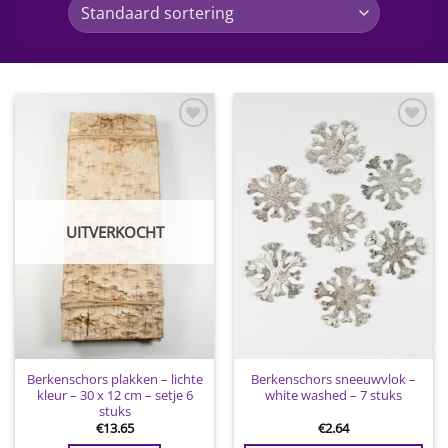
Toevoegen
Toevoegen
aan
aan
wenslijst
wenslijst
UITVERKOCHT
Berkenschors plakken – lichte
Berkenschors sneeuwvlok –
kleur – 30 x 12 cm – setje 6
white washed – 7 stuks
stuks
€
13.65
€
2.64