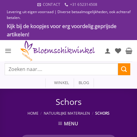
Ga
CONTACT
+31 652314508
naar
Levering uit eigen voorraad | Diverse betaalmogelijkheden, ook achteraf
inhoud
betalen.
Kijk bij de koopjes voor erg voordelig geprijsde
artikelen!
Zoeken
naar:
WINKEL
BLOG
Schors
HOME
/
NATUURLIJKE MATERIALEN
/
SCHORS
MENU