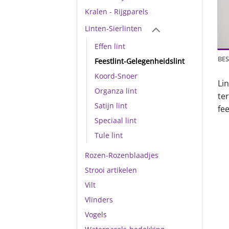
Kralen - Rijgparels
Linten-Sierlinten
Effen lint
BES
Feestlint-Gelegenheidslint
Koord-Snoer
Li
Organza lint
te
Satijn lint
fe
Speciaal lint
Tule lint
Rozen-Rozenblaadjes
Strooi artikelen
Vilt
Vlinders
Vogels