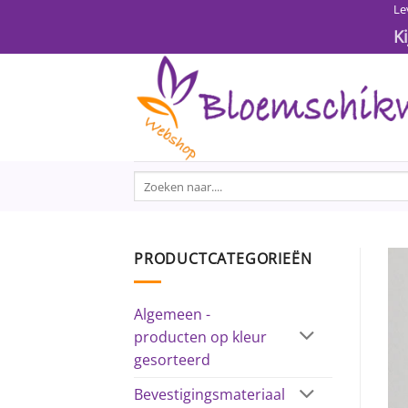
Ga
Le
naar
K
inhoud
Zoeken
naar:
PRODUCTCATEGORIEËN
Algemeen -
producten op kleur
gesorteerd
Bevestigingsmateriaal