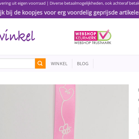
vering uit eigen voorraad | Diverse betaalmogelijkheden, ook achteraf betal
ijk bij de koopjes voor erg voordelig geprijsde artikele
WINKEL
BLOG
Toevoegen
aan
wenslijst