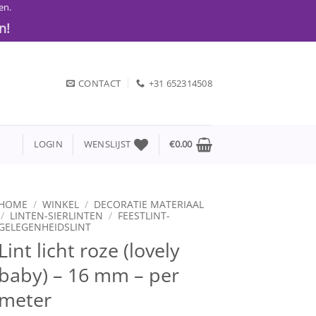
en.
n!
CONTACT
+31 652314508
LOGIN
WENSLIJST
€
0.00
HOME
/
WINKEL
/
DECORATIE MATERIAAL
/
LINTEN-SIERLINTEN
/
FEESTLINT-
GELEGENHEIDSLINT
Lint licht roze (lovely
baby) – 16 mm – per
meter