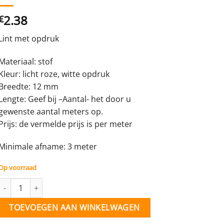
2.38
€
Lint met opdruk
Materiaal: stof
Kleur: licht roze, witte opdruk
Breedte: 12 mm
Lengte: Geef bij –Aantal- het door u
gewenste aantal meters op.
Prijs: de vermelde prijs is per meter
Minimale afname: 3 meter
Op voorraad
Lint licht roze (lovely baby) - 16 mm - per meter aantal
TOEVOEGEN AAN WINKELWAGEN