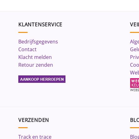
KLANTENSERVICE
VEI
Bedrijfsgegevens
Alg
Contact
Gel
Klacht melden
Pri
Retour zenden
Coo
Web
VERZENDEN
BLO
Track en trace
Blo