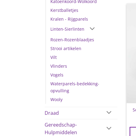
Katoenkoord-Wolkoord
Kerstballetjes
Kralen - Rijgparels
Linten-Sierlinten
Rozen-Rozenblaadjes
Strooi artikelen
Vilt
Vlinders
Vogels
Waterparels-bedekking-
opvulling
Wooly
S
Draad
Gereedschap-
Hulpmiddelen