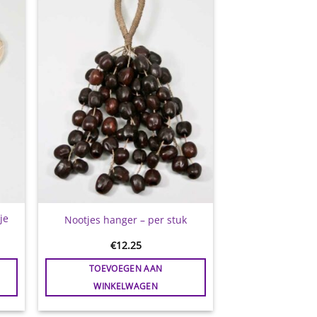
gen
Toevoegen
aan
jst
wenslijst
je
Nootjes hanger – per stuk
€
12.25
TOEVOEGEN AAN
WINKELWAGEN