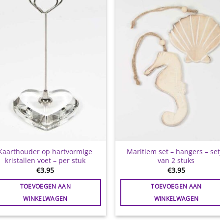
Toevoegen
Toevoe
aan
aan
wenslijst
wensli
Kaarthouder op hartvormige
Maritiem set – hangers – set
kristallen voet – per stuk
van 2 stuks
€
3.95
€
3.95
TOEVOEGEN AAN
TOEVOEGEN AAN
WINKELWAGEN
WINKELWAGEN