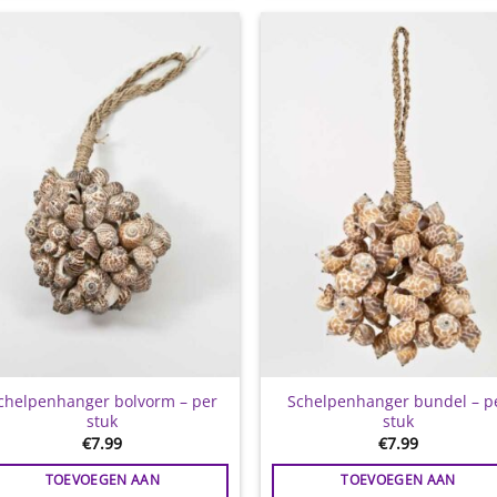
Toevoegen
Toevoe
aan
aan
wenslijst
wensli
chelpenhanger bolvorm – per
Schelpenhanger bundel – p
stuk
stuk
€
7.99
€
7.99
TOEVOEGEN AAN
TOEVOEGEN AAN