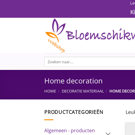
Ga
Le
naar
K
inhoud
Zoeken
naar:
Home decoration
HOME
/
DECORATIE MATERIAAL
/
HOME DECOR
PRODUCTCATEGORIEËN
Leuk
Algemeen - producten