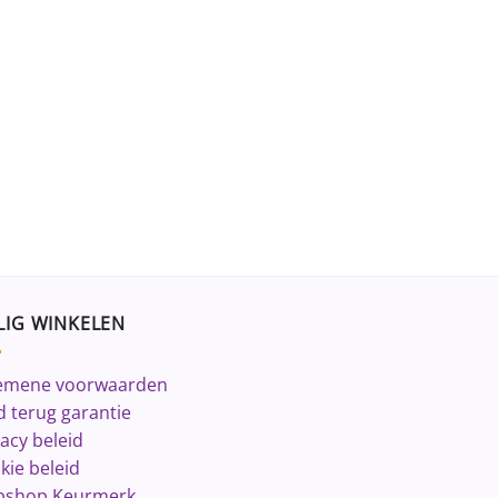
LIG WINKELEN
emene voorwaarden
d terug garantie
vacy beleid
kie beleid
shop Keurmerk