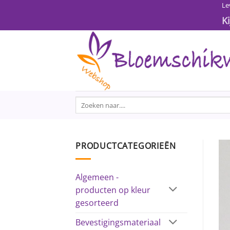
Ga
Le
naar
K
inhoud
Zoeken
naar:
PRODUCTCATEGORIEËN
Algemeen -
producten op kleur
gesorteerd
Bevestigingsmateriaal