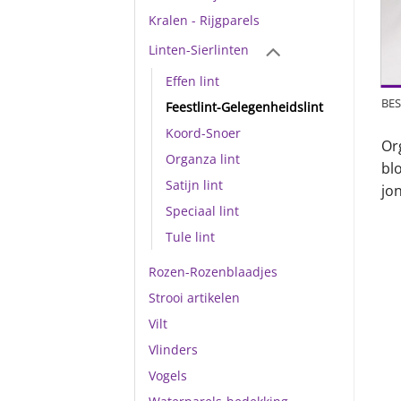
Kralen - Rijgparels
Linten-Sierlinten
Effen lint
BES
Feestlint-Gelegenheidslint
Koord-Snoer
Or
Organza lint
bl
Satijn lint
jo
Speciaal lint
Tule lint
Rozen-Rozenblaadjes
Strooi artikelen
Vilt
Vlinders
Vogels