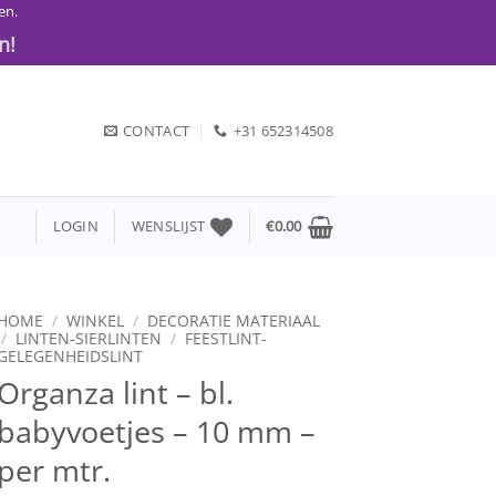
en.
n!
CONTACT
+31 652314508
LOGIN
WENSLIJST
€
0.00
HOME
/
WINKEL
/
DECORATIE MATERIAAL
/
LINTEN-SIERLINTEN
/
FEESTLINT-
GELEGENHEIDSLINT
Organza lint – bl.
babyvoetjes – 10 mm –
per mtr.