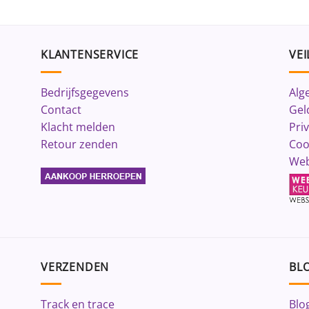
KLANTENSERVICE
VEI
Bedrijfsgegevens
Alg
Contact
Gel
Klacht melden
Pri
Retour zenden
Coo
Web
VERZENDEN
BLO
Track en trace
Blo