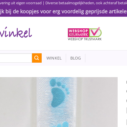
vering uit eigen voorraad | Diverse betaalmogelijkheden, ook achteraf betal
ijk bij de koopjes voor erg voordelig geprijsde artikele
WINKEL
BLOG
Toevoegen
aan
wenslijst