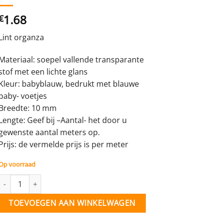
1.68
€
Lint organza
Materiaal: soepel vallende transparante
stof met een lichte glans
Kleur: babyblauw, bedrukt met blauwe
baby- voetjes
Breedte: 10 mm
Lengte: Geef bij –Aantal- het door u
gewenste aantal meters op.
Prijs: de vermelde prijs is per meter
Op voorraad
Organza lint - bl. babyvoetjes - 10 mm - per mtr. aantal
TOEVOEGEN AAN WINKELWAGEN