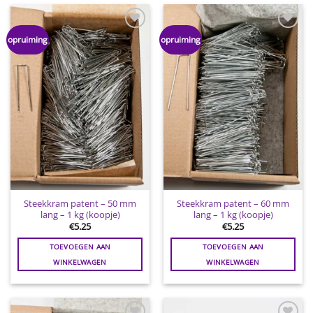
Toevoegen
Toevoegen
opruiming
opruiming
aan
aan
wenslijst
wenslijst
Steekkram patent – 50 mm
Steekkram patent – 60 mm
lang – 1 kg (koopje)
lang – 1 kg (koopje)
€
5.25
€
5.25
TOEVOEGEN AAN
TOEVOEGEN AAN
WINKELWAGEN
WINKELWAGEN