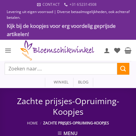
Ga
CONTACT
+31 652314508
naar
Levering uit eigen voorraad | Diverse betaalmogelijkheden, ook achteraf
inhoud
betalen.
Kijk bij de koopjes voor erg voordelig geprijsde
artikelen!
Zoeken
naar:
WINKEL
BLOG
Zachte prijsjes-Opruiming-
Koopjes
HOME
/
ZACHTE PRIJSJES-OPRUIMING-KOOPJES
MENU