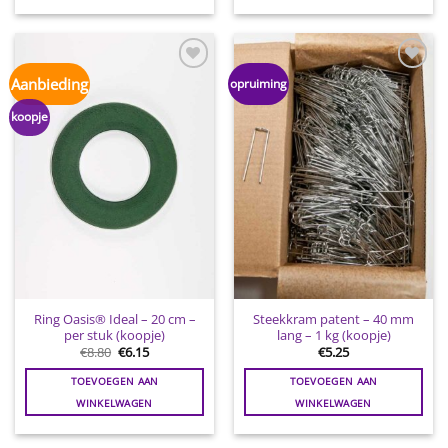
Toevoegen
Toevoegen
Aanbieding
opruiming
aan
aan
wenslijst
wenslijst
koopje
Ring Oasis® Ideal – 20 cm –
Steekkram patent – 40 mm
per stuk (koopje)
lang – 1 kg (koopje)
Oorspronkelijke
Huidige
€
8.80
€
6.15
€
5.25
prijs
prijs
was:
is:
TOEVOEGEN AAN
TOEVOEGEN AAN
€8.80.
€6.15.
WINKELWAGEN
WINKELWAGEN