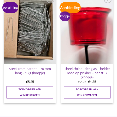
Toevoegen
Toevoegen
Aanbieding
opruiming
aan
aan
wenslijst
wenslijst
koopje
Steekkram patent – 70 mm
Theelichthouder glas – helder
lang – 1 kg (koopje)
rood op prikker – per stuk
(koopje)
Oorspronkelijke
Huidige
€
5.25
€
2.25
€
1.35
prijs
prijs
was:
is:
TOEVOEGEN AAN
TOEVOEGEN AAN
€2.25.
€1.35.
WINKELWAGEN
WINKELWAGEN