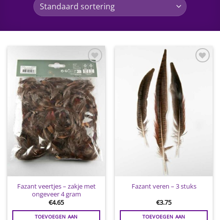
Toevoegen
Toevoegen
aan
aan
wenslijst
wenslijst
Fazant veertjes – zakje met
Fazant veren – 3 stuks
ongeveer 4 gram
€
4.65
€
3.75
TOEVOEGEN AAN
TOEVOEGEN AAN