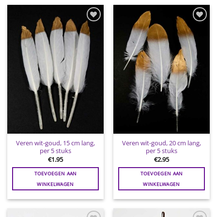
Toevoegen
Toevoegen
aan
aan
wenslijst
wenslijst
Veren wit-goud, 15 cm lang,
Veren wit-goud, 20 cm lang,
per 5 stuks
per 5 stuks
€
1.95
€
2.95
TOEVOEGEN AAN
TOEVOEGEN AAN
WINKELWAGEN
WINKELWAGEN