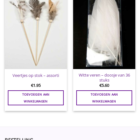
Toevoegen
Toevoegen
aan
aan
wenslijst
wenslijst
Witte veren – doosje van 36
Veertjes op stok – assorti
stuks
€
1.95
€
5.60
TOEVOEGEN AAN
TOEVOEGEN AAN
WINKELWAGEN
WINKELWAGEN
BESTELLING