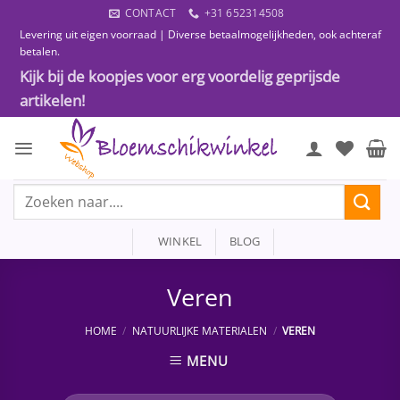
Ga
CONTACT
+31 652314508
naar
Levering uit eigen voorraad | Diverse betaalmogelijkheden, ook achteraf
inhoud
betalen.
Kijk bij de koopjes voor erg voordelig geprijsde
artikelen!
Zoeken
naar:
WINKEL
BLOG
Veren
HOME
/
NATUURLIJKE MATERIALEN
/
VEREN
MENU