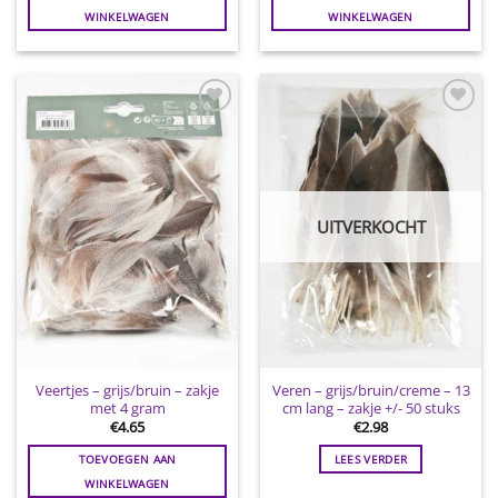
WINKELWAGEN
WINKELWAGEN
Toevoegen
Toevoegen
aan
aan
wenslijst
wenslijst
UITVERKOCHT
Veertjes – grijs/bruin – zakje
Veren – grijs/bruin/creme – 13
met 4 gram
cm lang – zakje +/- 50 stuks
€
4.65
€
2.98
TOEVOEGEN AAN
LEES VERDER
WINKELWAGEN