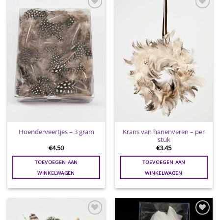
Toevoegen
Toevoegen
aan
aan
wenslijst
wenslijst
Krans van hanenveren – per
Hoenderveertjes – 3 gram
stuk
€
4.50
€
3.45
TOEVOEGEN AAN
TOEVOEGEN AAN
WINKELWAGEN
WINKELWAGEN