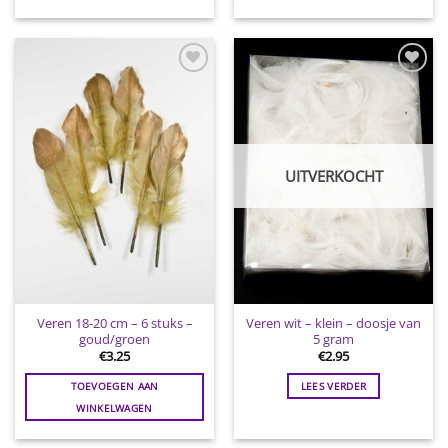
Toevoegen
Toevoegen
aan
aan
wenslijst
wenslijst
UITVERKOCHT
Veren 18-20 cm – 6 stuks –
Veren wit – klein – doosje van
goud/groen
5 gram
€
3.25
€
2.95
TOEVOEGEN AAN
LEES VERDER
WINKELWAGEN