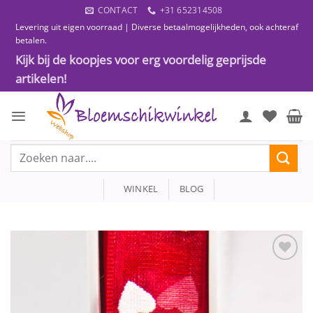
Ga
CONTACT
+31 652314508
naar
Levering uit eigen voorraad | Diverse betaalmogelijkheden, ook achteraf
inhoud
betalen.
Kijk bij de koopjes voor erg voordelig geprijsde
artikelen!
Zoeken
naar:
WINKEL
BLOG
Toevoegen
aan
wenslijst