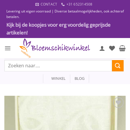
Ga
CONTACT
+31 652314508
naar
Levering uit eigen voorraad | Diverse betaalmogelijkheden, ook achteraf
inhoud
betalen.
Kijk bij de koopjes voor erg voordelig geprijsde
artikelen!
Zoeken
naar:
WINKEL
BLOG
Toevoegen
aan
wenslijst