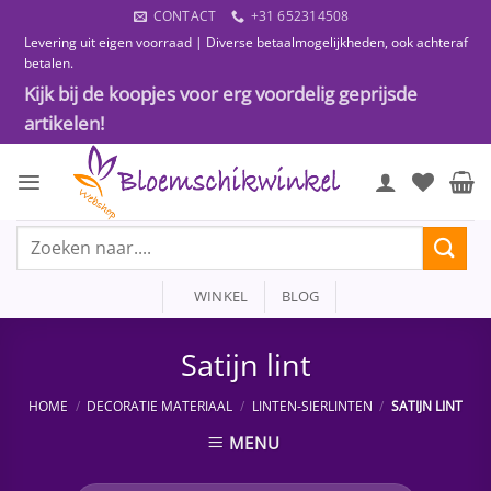
Ga
CONTACT
+31 652314508
naar
Levering uit eigen voorraad | Diverse betaalmogelijkheden, ook achteraf
inhoud
betalen.
Kijk bij de koopjes voor erg voordelig geprijsde
artikelen!
Zoeken
naar:
WINKEL
BLOG
Satijn lint
HOME
/
DECORATIE MATERIAAL
/
LINTEN-SIERLINTEN
/
SATIJN LINT
MENU