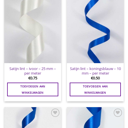
Toevoegen
Toevoegen
aan
aan
wenslijst
wenslijst
Satijn lint – ivoor – 25 mm –
Satijn lint – koningsblauw – 10
per meter
mm – per meter
€
0.75
€
0.50
TOEVOEGEN AAN
TOEVOEGEN AAN
WINKELWAGEN
WINKELWAGEN
Toevoegen
Toevoegen
aan
aan