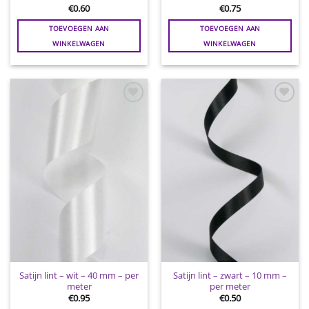
€
0.60
€
0.75
TOEVOEGEN AAN
TOEVOEGEN AAN
WINKELWAGEN
WINKELWAGEN
Toevoegen
Toevoegen
aan
aan
wenslijst
wenslijst
Satijn lint – wit – 40 mm – per
Satijn lint – zwart – 10 mm –
meter
per meter
€
0.95
€
0.50