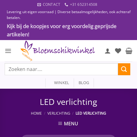
Ga
CONTACT
+31 652314508
naar
Levering uit eigen voorraad | Diverse betaalmogelijkheden, ook achteraf
inhoud
betalen.
Kijk bij de koopjes voor erg voordelig geprijsde
artikelen!
Zoeken
naar:
WINKEL
BLOG
LED verlichting
HOME
/
VERLICHTING
/
LED VERLICHTING
MENU