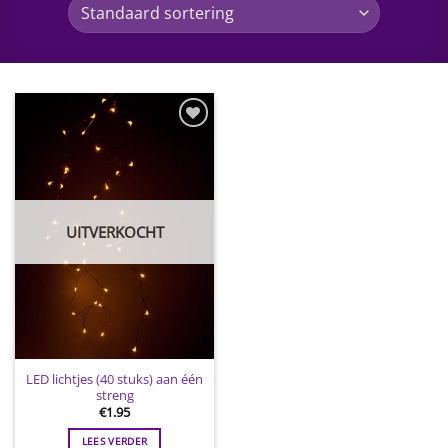
Toevoegen
aan
wenslijst
UITVERKOCHT
LED lichtjes (40 stuks) aan één
streng
€
1.95
LEES VERDER