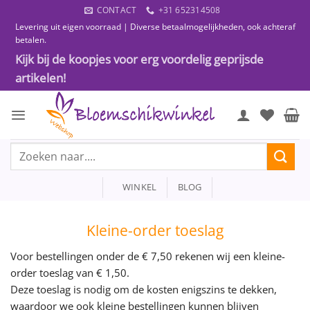
Ga
CONTACT
+31 652314508
naar
Levering uit eigen voorraad | Diverse betaalmogelijkheden, ook achteraf
inhoud
betalen.
Kijk bij de koopjes voor erg voordelig geprijsde
artikelen!
Zoeken
naar:
WINKEL
BLOG
Kleine-order toeslag
Voor bestellingen onder de € 7,50 rekenen wij een kleine-
order toeslag van € 1,50.
Deze toeslag is nodig om de kosten enigszins te dekken,
waardoor we ook kleine bestellingen kunnen blijven