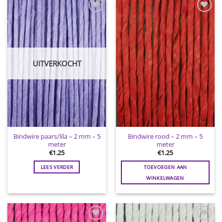
Toevoegen
Toevoegen
aan
aan
wenslijst
wenslijst
UITVERKOCHT
Bindwire paars/lila – 2 mm – 5
Bindwire rood – 2 mm – 5
meter
meter
€
1.25
€
1.25
LEES VERDER
TOEVOEGEN AAN
WINKELWAGEN