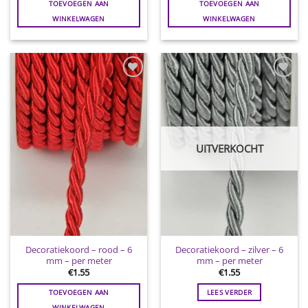
TOEVOEGEN AAN
TOEVOEGEN AAN
WINKELWAGEN
WINKELWAGEN
Toevoegen
Toevoegen
aan
aan
wenslijst
wenslijst
UITVERKOCHT
Decoratiekoord – rood – 6
Decoratiekoord – zilver – 6
mm – per meter
mm – per meter
€
1.55
€
1.55
TOEVOEGEN AAN
LEES VERDER
WINKELWAGEN