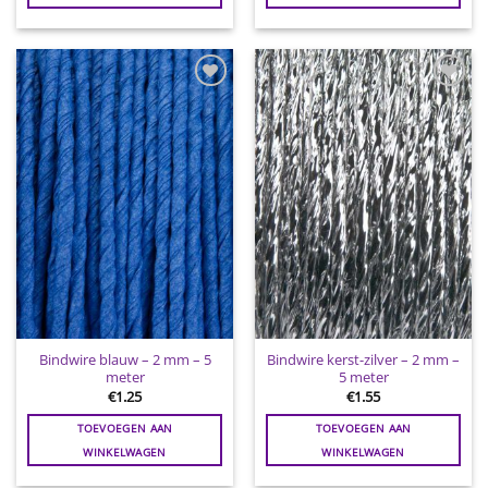
Toevoegen
Toevoegen
aan
aan
wenslijst
wenslijst
Bindwire blauw – 2 mm – 5
Bindwire kerst-zilver – 2 mm –
meter
5 meter
€
1.25
€
1.55
TOEVOEGEN AAN
TOEVOEGEN AAN
WINKELWAGEN
WINKELWAGEN