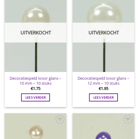
Toevoegen
Toevoegen
aan
aan
wenslijst
wenslijst
UITVERKOCHT
UITVERKOCHT
Decoratiespeld ivoor glans –
Decoratiespeld ivoor glans –
10 mm – 10 stuks
12 mm – 10 stuks
€
1.75
€
1.95
LEES VERDER
LEES VERDER
Toevoegen
Toevoegen
aan
aan
wenslijst
wenslijst