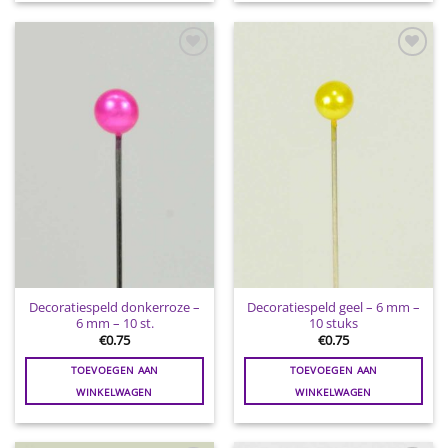
Toevoegen
Toevoegen
aan
aan
wenslijst
wenslijst
Decoratiespeld donkerroze –
Decoratiespeld geel – 6 mm –
6 mm – 10 st.
10 stuks
€
0.75
€
0.75
TOEVOEGEN AAN
TOEVOEGEN AAN
WINKELWAGEN
WINKELWAGEN