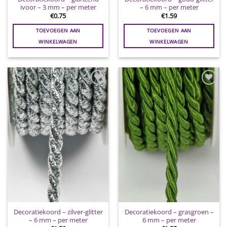
ivoor – 3 mm – per meter
– 6 mm – per meter
€
0.75
€
1.59
TOEVOEGEN AAN
TOEVOEGEN AAN
WINKELWAGEN
WINKELWAGEN
Toevoegen
Toevoegen
aan
aan
wenslijst
wenslijst
Decoratiekoord – zilver-glitter
Decoratiekoord – grasgroen –
– 6 mm – per meter
6 mm – per meter