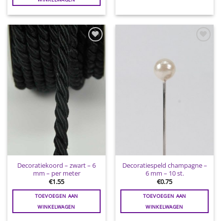
Toevoegen
Toevoegen
aan
aan
wenslijst
wenslijst
Decoratiekoord – zwart – 6
Decoratiespeld champagne –
mm – per meter
6 mm – 10 st.
€
1.55
€
0.75
TOEVOEGEN AAN
TOEVOEGEN AAN
WINKELWAGEN
WINKELWAGEN