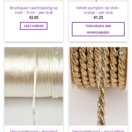
Bruidspaar taarttopping op
Velvet pumpkin op stok –
voet – 9 cm – per stuk
oranje – per stuk
€
2.95
€
1.25
LEES VERDER
TOEVOEGEN AAN
WINKELWAGEN
Toevoegen
Toevoegen
aan
aan
wenslijst
wenslijst
Decoratiekoord – glanzend
Decoratiekoord – goud-glitter