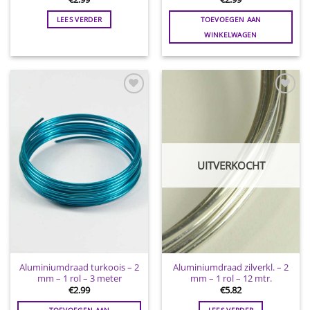
LEES VERDER
TOEVOEGEN AAN
WINKELWAGEN
Toevoegen
Toevoegen
aan
aan
wenslijst
wenslijst
UITVERKOCHT
Aluminiumdraad turkoois – 2
Aluminiumdraad zilverkl. – 2
mm – 1 rol – 3 meter
mm – 1 rol – 12 mtr.
€
2.99
€
5.82