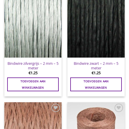
wenslijst
wenslijst
Bindwire zilvergrijs – 2 mm – 5
Bindwire zwart – 2 mm – 5
meter
meter
€
1.25
€
1.25
TOEVOEGEN AAN
TOEVOEGEN AAN
WINKELWAGEN
WINKELWAGEN
Toevoegen
Toevoegen
aan
aan
wenslijst
wenslijst