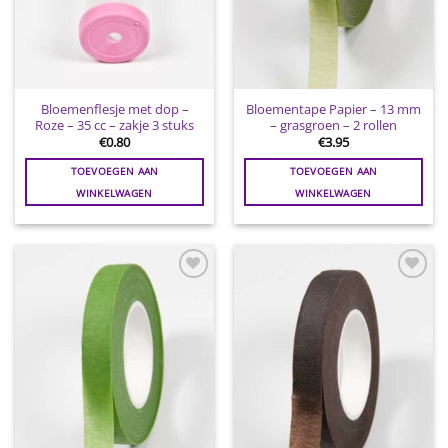
Bloemenflesje met dop –
Bloementape Papier – 13 mm
Roze – 35 cc – zakje 3 stuks
– grasgroen – 2 rollen
€
0.80
€
3.95
TOEVOEGEN AAN
TOEVOEGEN AAN
WINKELWAGEN
WINKELWAGEN
Toevoegen
Toevoegen
aan
aan
wenslijst
wenslijst