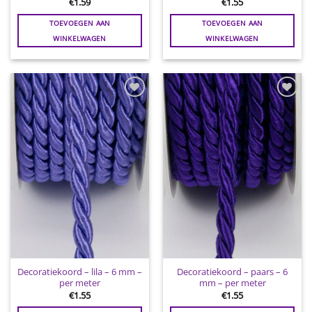
€
1.59
€
1.55
TOEVOEGEN AAN
TOEVOEGEN AAN
WINKELWAGEN
WINKELWAGEN
Toevoegen
Toevoegen
aan
aan
wenslijst
wenslijst
Decoratiekoord – lila – 6 mm –
Decoratiekoord – paars – 6
per meter
mm – per meter
€
1.55
€
1.55