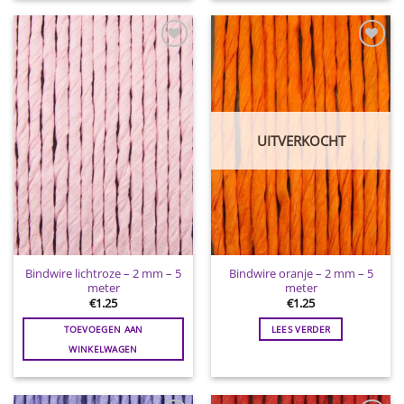
Toevoegen
Toevoegen
aan
aan
wenslijst
wenslijst
UITVERKOCHT
Bindwire lichtroze – 2 mm – 5
Bindwire oranje – 2 mm – 5
meter
meter
€
1.25
€
1.25
TOEVOEGEN AAN
LEES VERDER
WINKELWAGEN