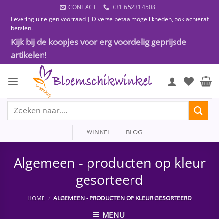
Ga
CONTACT
+31 652314508
naar
Levering uit eigen voorraad | Diverse betaalmogelijkheden, ook achteraf
inhoud
betalen.
Kijk bij de koopjes voor erg voordelig geprijsde
artikelen!
Zoeken
naar:
WINKEL
BLOG
Algemeen - producten op kleur
gesorteerd
HOME
/
ALGEMEEN - PRODUCTEN OP KLEUR GESORTEERD
MENU