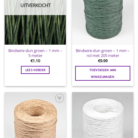
UITVERKOCHT
Bindwire-dun groen – 1 mm –
Bindwire-dun groen – 1 mm –
5 meter
rol met 205 meter
€
1.10
€
9.99
LEES VERDER
TOEVOEGEN AAN
WINKELWAGEN
Toevoegen
Toevoegen
aan
aan
wenslijst
wenslijst