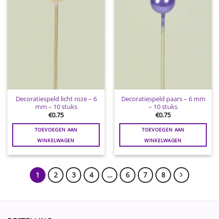
Decoratiespeld licht roze – 6
Decoratiespeld paars – 6 mm
mm – 10 stuks
– 10 stuks
€
0.75
€
0.75
TOEVOEGEN AAN
TOEVOEGEN AAN
WINKELWAGEN
WINKELWAGEN
1
2
3
4
…
6
7
8