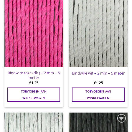
Toevoegen
Toevoegen
aan
aan
wenslijst
wenslijst
Bindwire roze (dk.) – 2 mm – 5
Bindwire wit – 2 mm – 5 meter
meter
€
1.25
€
1.25
TOEVOEGEN AAN
TOEVOEGEN AAN
WINKELWAGEN
WINKELWAGEN
Toevoegen
Toevoegen
aan
aan