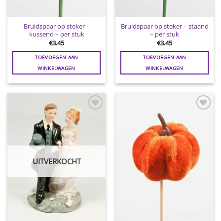
Bruidspaar op steker –
Bruidspaar op steker – staand
kussend – per stuk
– per stuk
€
3.45
€
3.45
TOEVOEGEN AAN
TOEVOEGEN AAN
WINKELWAGEN
WINKELWAGEN
Toevoegen
Toevoegen
aan
aan
wenslijst
wenslijst
UITVERKOCHT