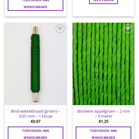
TOEVOEGEN AAN
LEES VERDER
WINKELWAGEN
Toevoegen
Toevoegen
aan
aan
wenslijst
wenslijst
Bind-wikkeldraad (groen) –
Bindwire appelgroen – 2 mm
0,65 mm – 1 klosje
– 5 meter
€
0.97
€
1.25
TOEVOEGEN AAN
TOEVOEGEN AAN
WINKELWAGEN
WINKELWAGEN