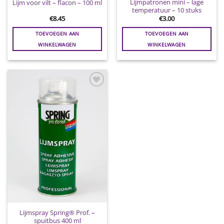
Lijmpatronen mini – lage
Lijm voor vilt – flacon – 100 ml
temperatuur – 10 stuks
€
8.45
€
3.00
TOEVOEGEN AAN
TOEVOEGEN AAN
WINKELWAGEN
WINKELWAGEN
Toevoegen
aan
wenslijst
Lijmspray Spring® Prof. –
spuitbus 400 ml