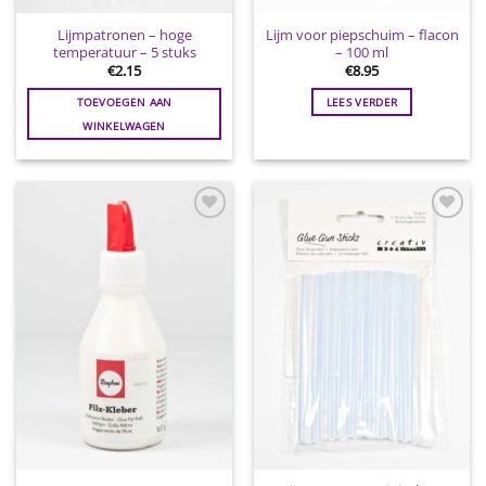
Lijmpatronen – hoge
Lijm voor piepschuim – flacon
temperatuur – 5 stuks
– 100 ml
€
2.15
€
8.95
TOEVOEGEN AAN
LEES VERDER
WINKELWAGEN
Toevoegen
Toevoegen
aan
aan
wenslijst
wenslijst