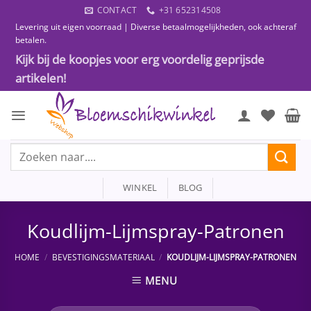
Ga
CONTACT
+31 652314508
naar
Levering uit eigen voorraad | Diverse betaalmogelijkheden, ook achteraf
inhoud
betalen.
Kijk bij de koopjes voor erg voordelig geprijsde
artikelen!
Zoeken
naar:
WINKEL
BLOG
Koudlijm-Lijmspray-Patronen
HOME
/
BEVESTIGINGSMATERIAAL
/
KOUDLIJM-LIJMSPRAY-PATRONEN
MENU