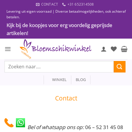
Ga
CONTACT
+31 652314508
naar
Levering uit eigen voorraad | Diverse betaalmogelijkheden, ook achteraf
inhoud
betalen.
Kijk bij de koopjes voor erg voordelig geprijsde
artikelen!
Zoeken
naar:
WINKEL
BLOG
Contact
Bel of whatsapp ons op:
06 – 52 31 45 08