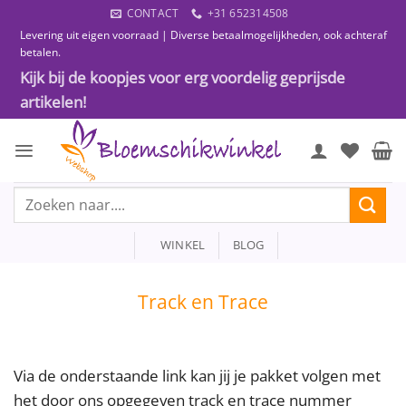
Ga
CONTACT
+31 652314508
naar
Levering uit eigen voorraad | Diverse betaalmogelijkheden, ook achteraf
inhoud
betalen.
Kijk bij de koopjes voor erg voordelig geprijsde
artikelen!
Zoeken
naar:
WINKEL
BLOG
Track en Trace
Via de onderstaande link kan jij je pakket volgen met
het door ons opgegeven track en trace nummer