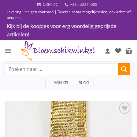
Ga
CONTACT
+31 652314508
naar
Levering uit eigen voorraad | Diverse betaalmogelijkheden, ook achteraf
inhoud
betalen.
Kijk bij de koopjes voor erg voordelig geprijsde
artikelen!
Zoeken
naar:
WINKEL
BLOG
Toevoegen
aan
wenslijst