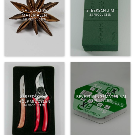
NATUURLIJKE
STEEKSCHUIM
MATERIALEN
38 PRODUCTEN
126 PRODUCTEN
GEREEDSCHAP-
BEVESTIGINGSMATERIAAL
HULPMIDDELEN
109 PRODUCTEN
36 PRODUCTEN