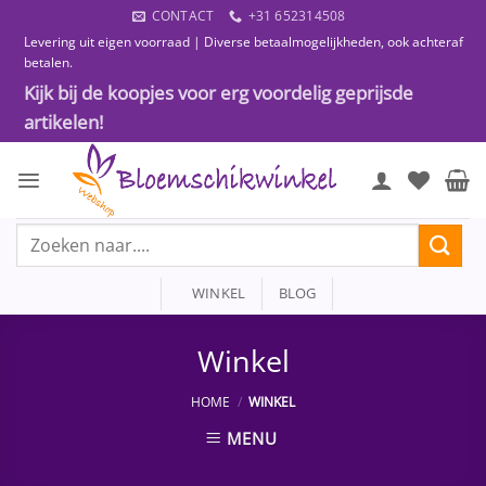
Ga
CONTACT
+31 652314508
naar
Levering uit eigen voorraad | Diverse betaalmogelijkheden, ook achteraf
inhoud
betalen.
Kijk bij de koopjes voor erg voordelig geprijsde
artikelen!
Zoeken
naar:
WINKEL
BLOG
Winkel
HOME
/
WINKEL
MENU