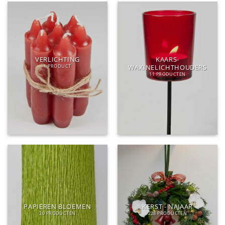
VERLICHTING
KAARS-
WAXINELICHTHOUDERS
1 PRODUCT
11 PRODUCTEN
PAPIEREN BLOEMEN
KERST - NAJAAR
20 PRODUCTEN
228 PRODUCTEN