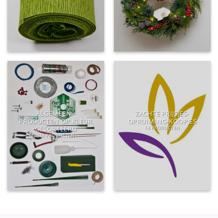
ALGEMEEN -
ZACHTE PRIJSJES-
PRODUCTEN OP KLEUR
OPRUIMING-KOOPJES
GESORTEERD
14 PRODUCTEN
342 PRODUCTEN