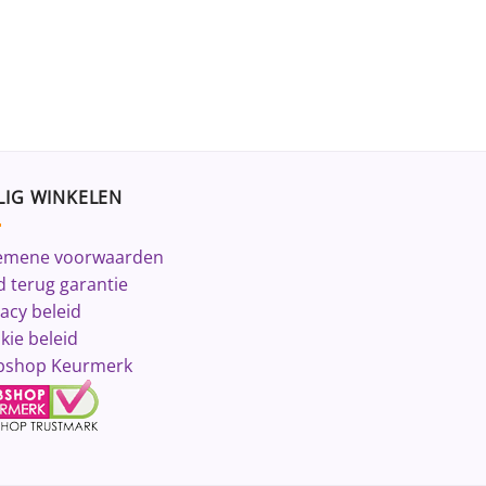
LIG WINKELEN
emene voorwaarden
d terug garantie
vacy beleid
kie beleid
shop Keurmerk