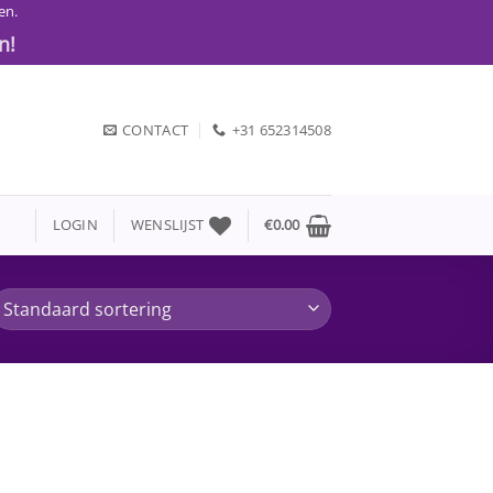
en.
n!
CONTACT
+31 652314508
LOGIN
WENSLIJST
€
0.00