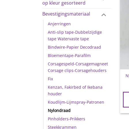
op kleur gesorteerd
Bevestigingsmateriaal
Anjerringen
Anti-slip tape-Dubbelzijdige
tape Watervaste tape
Bindwire-Papier Decodraad
Bloementape-Parafilm
Corsagespeld-Corsagemagneet
Corsage clips-Corsagehouders
N
Fix
Kenzan, Fakirbed of Ikebana
houder
Koudlijm-Lijmspray-Patronen
Nylondraad
Pinholders-Prikkers
Steekkrammen