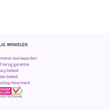
LIG WINKELEN
emene voorwaarden
d terug garantie
vacy beleid
kie beleid
shop Keurmerk