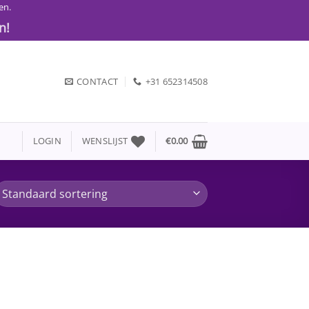
en.
n!
CONTACT
+31 652314508
LOGIN
WENSLIJST
€
0.00