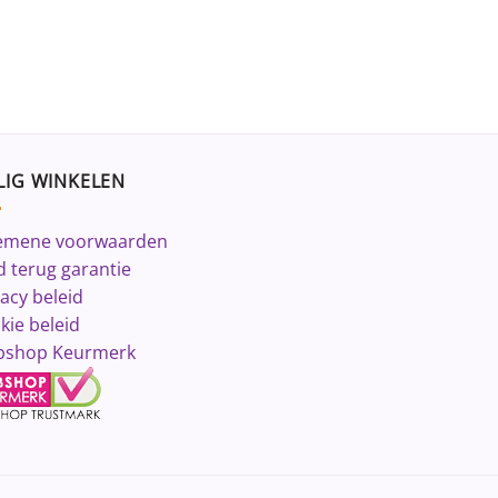
LIG WINKELEN
emene voorwaarden
d terug garantie
vacy beleid
kie beleid
shop Keurmerk