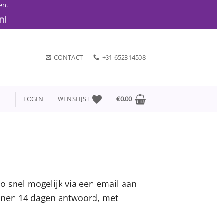
en.
n!
CONTACT
+31 652314508
LOGIN
WENSLIJST
€
0.00
zo snel mogelijk via een email aan
binnen 14 dagen antwoord, met