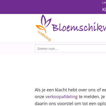
Ga
Le
naar
K
inhoud
Zoeken
naar:
Als je een klacht hebt over ons of e
onze
verkoopafdeling
te melden. Je 
daarin ons voorstel om tot een opl