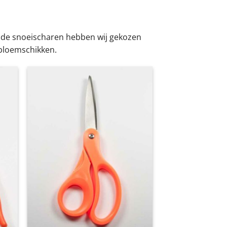
j de snoeischaren hebben wij gekozen
 bloemschikken.
gen
Toevoegen
aan
jst
wenslijst