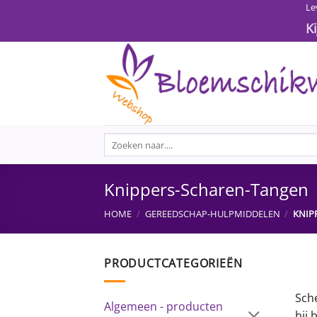
Ga
Le
naar
K
inhoud
Zoeken
naar:
Knippers-Scharen-Tangen
HOME
/
GEREEDSCHAP-HULPMIDDELEN
/
KNIP
PRODUCTCATEGORIEËN
Sche
Algemeen - producten
bij 