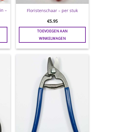
in –
Floristenschaar – per stuk
€
5.95
TOEVOEGEN AAN
WINKELWAGEN
gen
Toevoegen
aan
jst
wenslijst