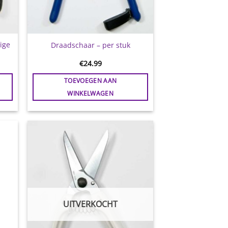
ige
Draadschaar – per stuk
€
24.99
TOEVOEGEN AAN
WINKELWAGEN
gen
Toevoegen
aan
jst
wenslijst
UITVERKOCHT