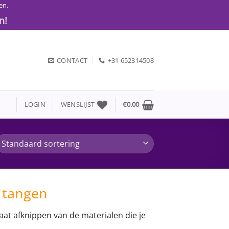
en.
n!
CONTACT
+31 652314508
LOGIN
WENSLIJST
€
0.00
 tangen
at afknippen van de materialen die je