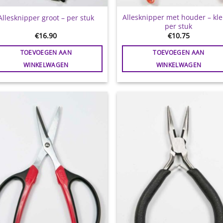
Allesknipper met houder – kle
Allesknipper groot – per stuk
per stuk
€
16.90
€
10.75
TOEVOEGEN AAN
TOEVOEGEN AAN
WINKELWAGEN
WINKELWAGEN
Toevoegen
Toevoe
aan
aan
wenslijst
wensli