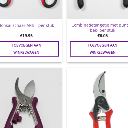
Combinatietangetje met punt
Bonsai schaar ARS – per stuk
bek- per stuk
€
19.95
€
6.05
TOEVOEGEN AAN
TOEVOEGEN AAN
WINKELWAGEN
WINKELWAGEN
Toevoegen
Toevoe
aan
aan
wenslijst
wensli