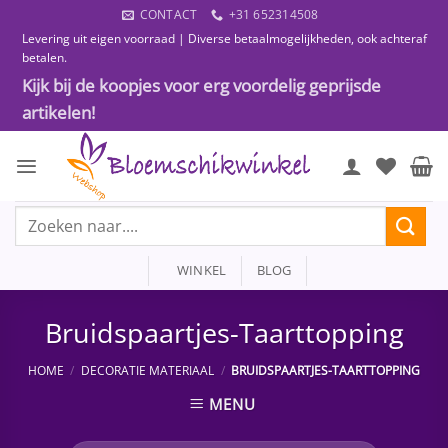
Ga
CONTACT
+31 652314508
naar
Levering uit eigen voorraad | Diverse betaalmogelijkheden, ook achteraf
inhoud
betalen.
Kijk bij de koopjes voor erg voordelig geprijsde
artikelen!
Zoeken
naar:
WINKEL
BLOG
Bruidspaartjes-Taarttopping
HOME
/
DECORATIE MATERIAAL
/
BRUIDSPAARTJES-TAARTTOPPING
MENU