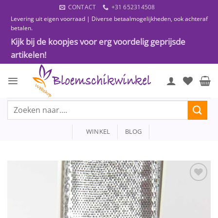
Ga
CONTACT
+31 652314508
naar
Levering uit eigen voorraad | Diverse betaalmogelijkheden, ook achteraf
inhoud
betalen.
Kijk bij de koopjes voor erg voordelig geprijsde
artikelen!
Zoeken
naar:
WINKEL
BLOG
Toevoegen
aan
wenslijst