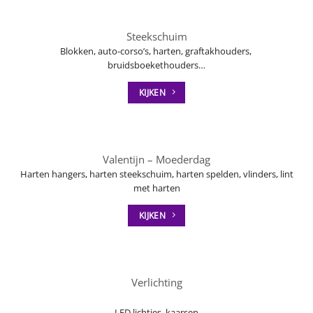
Steekschuim
Blokken, auto-corso’s, harten, graftakhouders,
bruidsboekethouders…
KIJKEN
Valentijn – Moederdag
Harten hangers, harten steekschuim, harten spelden, vlinders, lint
met harten
KIJKEN
Verlichting
LED lichtjes, kaarsen