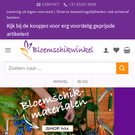
Ga
CONTACT
+31 652314508
naar
Levering uit eigen voorraad | Diverse betaalmogelijkheden, ook achteraf
inhoud
betalen.
Kijk bij de koopjes voor erg voordelig geprijsde
artikelen!
Zoeken
naar:
WINKEL
BLOG