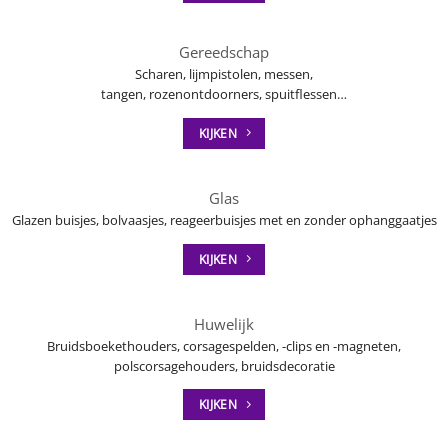
Gereedschap
Scharen, lijmpistolen, messen,
tangen, rozenontdoorners, spuitflessen…
KIJKEN
Glas
Glazen buisjes, bolvaasjes, reageerbuisjes met en zonder ophanggaatjes
KIJKEN
Huwelijk
Bruidsboekethouders, corsagespelden, -clips en -magneten,
polscorsagehouders, bruidsdecoratie
KIJKEN