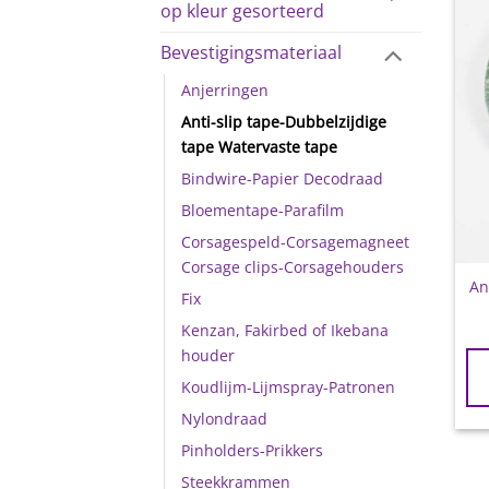
op kleur gesorteerd
Bevestigingsmateriaal
Anjerringen
Anti-slip tape-Dubbelzijdige
tape Watervaste tape
Bindwire-Papier Decodraad
Bloementape-Parafilm
Corsagespeld-Corsagemagneet
Corsage clips-Corsagehouders
An
Fix
Kenzan, Fakirbed of Ikebana
houder
Koudlijm-Lijmspray-Patronen
Nylondraad
Pinholders-Prikkers
Steekkrammen