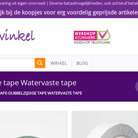
vering uit eigen voorraad | Diverse betaalmogelijkheden, ook achteraf betal
ijk bij de koopjes voor erg voordelig geprijsde artikele
WINKEL
BLOG
ge tape Watervaste tape
TAPE-DUBBELZIJDIGE TAPE WATERVASTE TAPE
Toevoegen
Toevoe
aan
aan
wenslijst
wensli