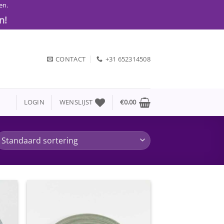
en.
n!
CONTACT
+31 652314508
LOGIN
WENSLIJST
€
0.00
gen
Toevoegen
aan
jst
wenslijst