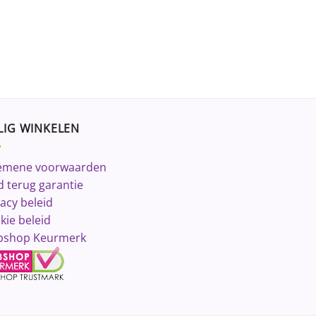
LIG WINKELEN
emene voorwaarden
d terug garantie
vacy beleid
kie beleid
shop Keurmerk