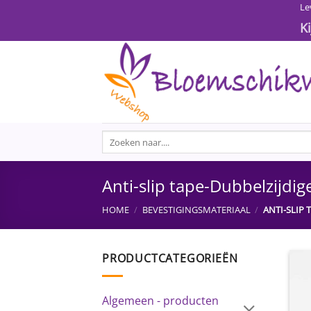
Ga
Le
naar
K
inhoud
Zoeken
naar:
Anti-slip tape-Dubbelzijdi
HOME
/
BEVESTIGINGSMATERIAAL
/
ANTI-SLIP 
PRODUCTCATEGORIEËN
Algemeen - producten