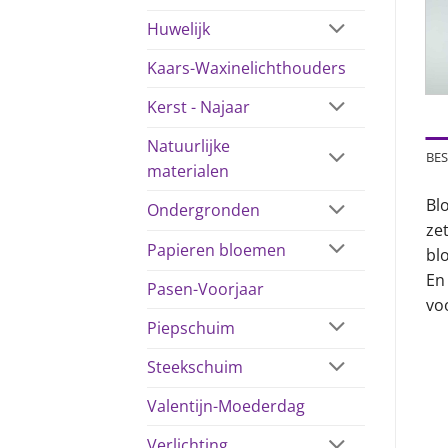
Huwelijk
Kaars-Waxinelichthouders
Kerst - Najaar
Natuurlijke
BES
materialen
Bl
Ondergronden
ze
Papieren bloemen
bl
En
Pasen-Voorjaar
vo
Piepschuim
Steekschuim
Valentijn-Moederdag
Verlichting