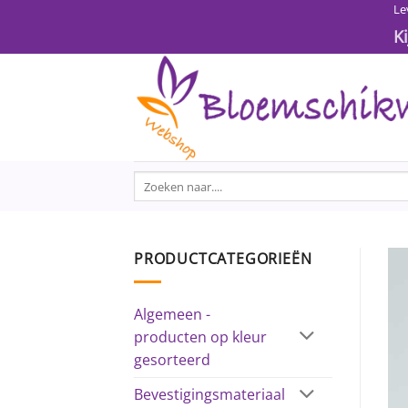
Ga
Le
naar
K
inhoud
Zoeken
naar:
PRODUCTCATEGORIEËN
Algemeen -
producten op kleur
gesorteerd
Bevestigingsmateriaal