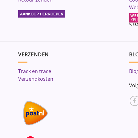
Web
VERZENDEN
BLO
Track en trace
Blo
Verzendkosten
Vol