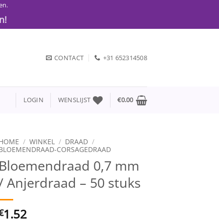
en.
n!
CONTACT
+31 652314508
LOGIN
WENSLIJST
€
0.00
HOME
/
WINKEL
/
DRAAD
/
BLOEMENDRAAD-CORSAGEDRAAD
Bloemendraad 0,7 mm
/ Anjerdraad – 50 stuks
1.52
€