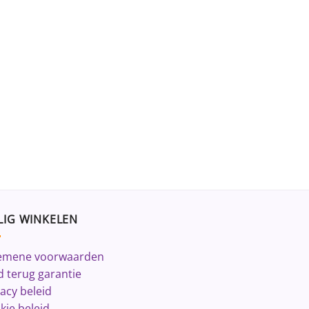
LIG WINKELEN
emene voorwaarden
d terug garantie
vacy beleid
kie beleid