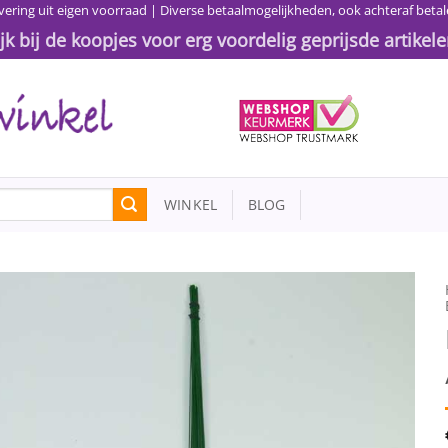
vering uit eigen voorraad | Diverse betaalmogelijkheden, ook achteraf betal
ijk bij de koopjes voor erg voordelig geprijsde artikele
WINKEL
BLOG
Toevoegen
aan
wenslijst