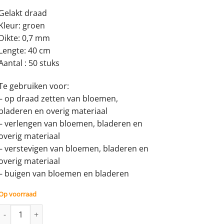
Gelakt draad
Kleur: groen
Dikte: 0,7 mm
Lengte: 40 cm
Aantal : 50 stuks
Te gebruiken voor:
– op draad zetten van bloemen,
bladeren en overig materiaal
– verlengen van bloemen, bladeren en
overig materiaal
– verstevigen van bloemen, bladeren en
overig materiaal
– buigen van bloemen en bladeren
Op voorraad
Bloemendraad 0,7 mm / Anjerdraad - 50 stuks aantal