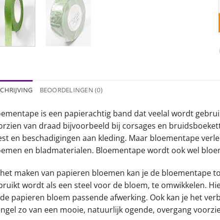
CHRIJVING
BEOORDELINGEN (0)
oementape is een papierachtig band dat veelal wordt gebrui
orzien van draad bijvoorbeeld bij corsages en bruidsboeket
est en beschadigingen aan kleding. Maar bloementape verl
oemen en bladmaterialen. Bloementape wordt ook wel blo
j het maken van papieren bloemen kan je de bloementape 
bruikt wordt als een steel voor de bloem, te omwikkelen. H
j de papieren bloem passende afwerking. Ook kan je het ve
engel zo van een mooie, natuurlijk ogende, overgang voorzi