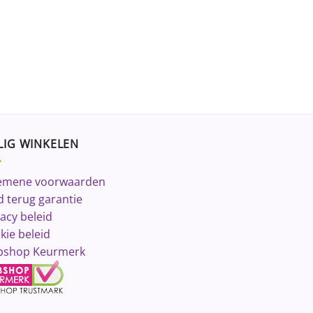
LIG WINKELEN
emene voorwaarden
d terug garantie
vacy beleid
kie beleid
shop Keurmerk