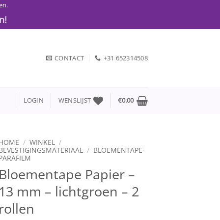
en.
n!
CONTACT
+31 652314508
LOGIN
WENSLIJST
€
0.00
HOME
/
WINKEL
/
BEVESTIGINGSMATERIAAL
/
BLOEMENTAPE-
PARAFILM
Bloementape Papier –
13 mm – lichtgroen – 2
rollen