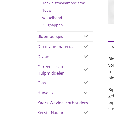
Tonkin stok-Bamboe stok
Touw
Wikkelband
Zuignappen
Bloembuisjes
Decoratie materiaal
BES
Draad
Bl
vo
Gereedschap-
ro
Hulpmiddelen
bl
Glas
Bi
Huwelijk
ge
bi
Kaars-Waxinelichthouders
st
Kerst - Najaar