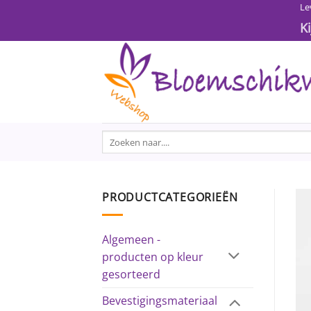
Ga
Le
naar
K
inhoud
Zoeken
naar:
PRODUCTCATEGORIEËN
Algemeen -
producten op kleur
gesorteerd
Bevestigingsmateriaal