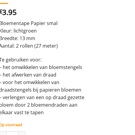
3.95
€
Bloementape Papier smal
Kleur: lichtgroen
Breedte: 13 mm
Aantal: 2 rollen (27 meter)
Te gebruiken voor:
– het omwikkelen van bloemstengels
– het afwerken van draad
– voor het omwikkelen van
draadstengels bij papieren bloemen
– verlengen van een op draad gezette
bloem door 2 bloemendraden aan
elkaar vast te tapen
Op voorraad
Bloementape Papier - 13 mm - lichtgroen - 2 rollen aantal