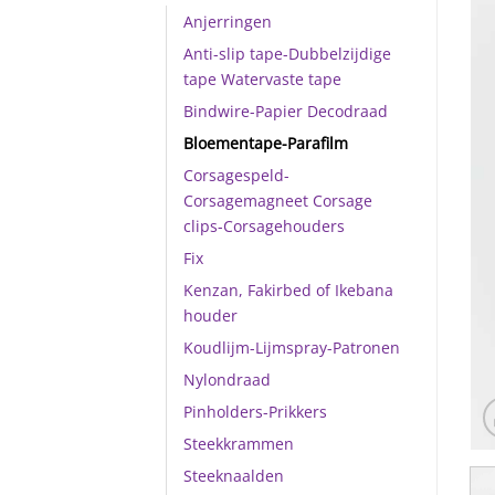
Anjerringen
Anti-slip tape-Dubbelzijdige
tape Watervaste tape
Bindwire-Papier Decodraad
Bloementape-Parafilm
Corsagespeld-
Corsagemagneet Corsage
clips-Corsagehouders
Fix
Kenzan, Fakirbed of Ikebana
houder
Koudlijm-Lijmspray-Patronen
Nylondraad
Pinholders-Prikkers
Steekkrammen
Steeknaalden