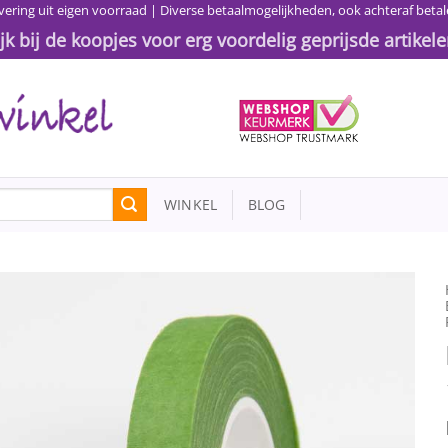
vering uit eigen voorraad | Diverse betaalmogelijkheden, ook achteraf betal
ijk bij de koopjes voor erg voordelig geprijsde artikele
WINKEL
BLOG
Toevoegen
aan
wenslijst