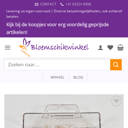
Ga
CONTACT
+31 652314508
naar
Levering uit eigen voorraad | Diverse betaalmogelijkheden, ook achteraf
inhoud
betalen.
Kijk bij de koopjes voor erg voordelig geprijsde
artikelen!
Zoeken
naar:
WINKEL
BLOG
Toevoegen
aan
wenslijst