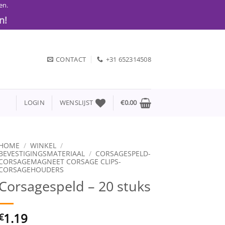
en.
n!
CONTACT
+31 652314508
LOGIN
WENSLIJST
€
0.00
HOME
/
WINKEL
/
BEVESTIGINGSMATERIAAL
/
CORSAGESPELD-
CORSAGEMAGNEET CORSAGE CLIPS-
CORSAGEHOUDERS
Corsagespeld – 20 stuks
1.19
€