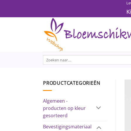
Ga
Le
naar
K
inhoud
Zoeken
naar:
PRODUCTCATEGORIEËN
Algemeen -
producten op kleur
gesorteerd
Bevestigingsmateriaal