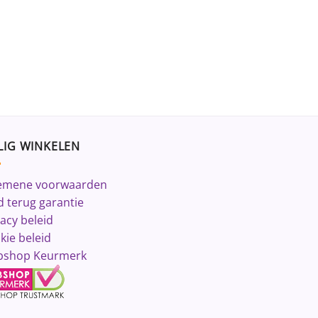
LIG WINKELEN
emene voorwaarden
d terug garantie
vacy beleid
kie beleid
shop Keurmerk