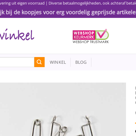
vering uit eigen voorraad | Diverse betaalmogelijkheden, ook achteraf betal
ijk bij de koopjes voor erg voordelig geprijsde artikele
WINKEL
BLOG
Toevoegen
aan
wenslijst