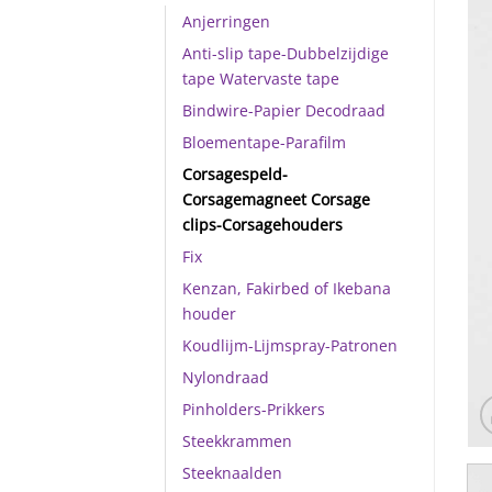
Anjerringen
Anti-slip tape-Dubbelzijdige
tape Watervaste tape
Bindwire-Papier Decodraad
Bloementape-Parafilm
Corsagespeld-
Corsagemagneet Corsage
clips-Corsagehouders
Fix
Kenzan, Fakirbed of Ikebana
houder
Koudlijm-Lijmspray-Patronen
Nylondraad
Pinholders-Prikkers
Steekkrammen
Steeknaalden