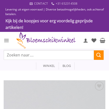
Ga
CONTACT
+31 652314508
naar
Levering uit eigen voorraad | Diverse betaalmogelijkheden, ook achteraf
inhoud
betalen.
Kijk bij de koopjes voor erg voordelig geprijsde
artikelen!
Zoeken
naar:
WINKEL
BLOG
Toevoegen
aan
wenslijst