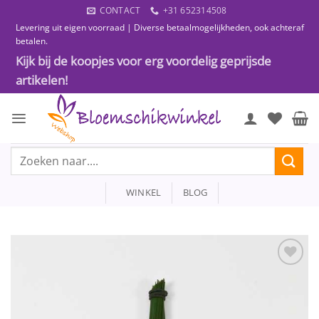
Ga
CONTACT
+31 652314508
naar
Levering uit eigen voorraad | Diverse betaalmogelijkheden, ook achteraf
inhoud
betalen.
Kijk bij de koopjes voor erg voordelig geprijsde
artikelen!
Zoeken
naar:
WINKEL
BLOG
Toevoegen
aan
wenslijst