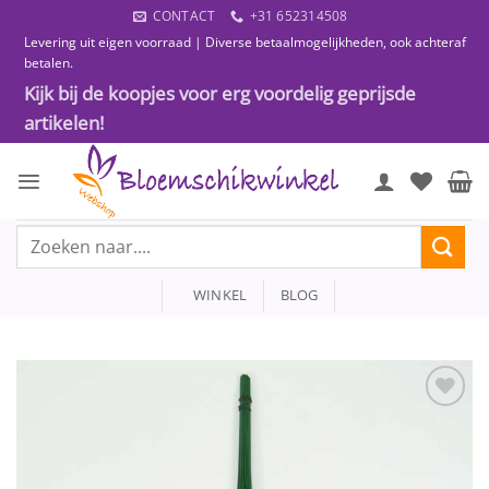
Ga
CONTACT
+31 652314508
naar
Levering uit eigen voorraad | Diverse betaalmogelijkheden, ook achteraf
inhoud
betalen.
Kijk bij de koopjes voor erg voordelig geprijsde
artikelen!
Zoeken
naar:
WINKEL
BLOG
Toevoegen
aan
wenslijst