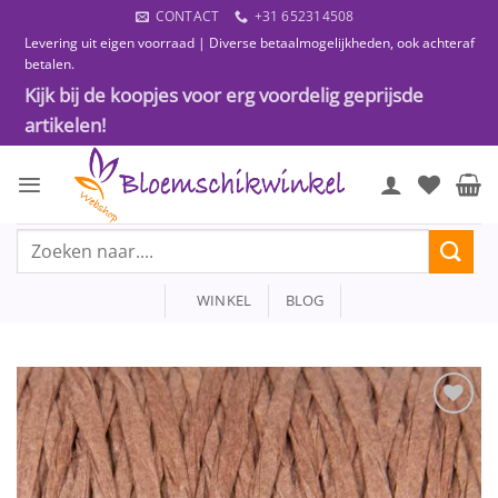
Ga
CONTACT
+31 652314508
naar
Levering uit eigen voorraad | Diverse betaalmogelijkheden, ook achteraf
inhoud
betalen.
Kijk bij de koopjes voor erg voordelig geprijsde
artikelen!
Zoeken
naar:
WINKEL
BLOG
Toevoegen
aan
wenslijst