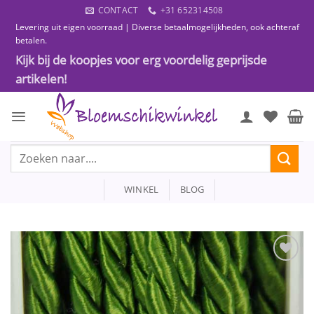
Ga
CONTACT
+31 652314508
naar
Levering uit eigen voorraad | Diverse betaalmogelijkheden, ook achteraf
inhoud
betalen.
Kijk bij de koopjes voor erg voordelig geprijsde
artikelen!
Zoeken
naar:
WINKEL
BLOG
Toevoegen
aan
wenslijst