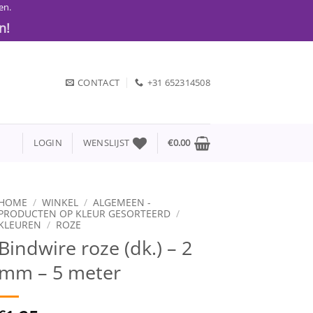
en.
n!
CONTACT
+31 652314508
LOGIN
WENSLIJST
€
0.00
HOME
/
WINKEL
/
ALGEMEEN -
PRODUCTEN OP KLEUR GESORTEERD
/
KLEUREN
/
ROZE
Bindwire roze (dk.) – 2
mm – 5 meter