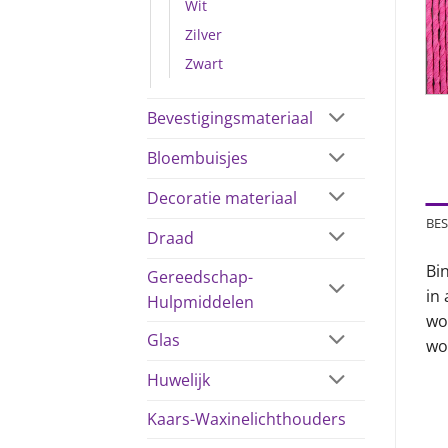
Wit
Zilver
Zwart
Bevestigingsmateriaal
Bloembuisjes
Decoratie materiaal
BES
Draad
Bin
Gereedschap-
in
Hulpmiddelen
wor
Glas
wo
Huwelijk
Kaars-Waxinelichthouders