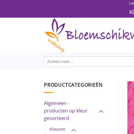
Ga
Le
naar
K
inhoud
Zoeken
naar:
PRODUCTCATEGORIEËN
Algemeen -
producten op kleur
gesorteerd
Kleuren