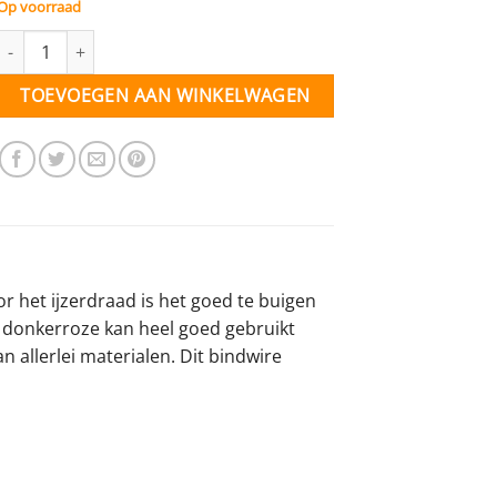
Op voorraad
Bindwire roze (dk.) - 2 mm - 5 meter aantal
TOEVOEGEN AAN WINKELWAGEN
or het ijzerdraad is het goed te buigen
ur donkerroze kan heel goed gebruikt
 allerlei materialen. Dit bindwire