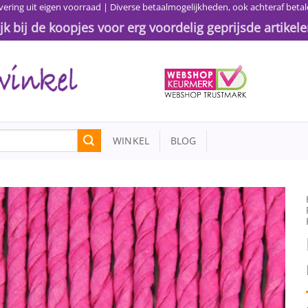
vering uit eigen voorraad | Diverse betaalmogelijkheden, ook achteraf betal
ijk bij de koopjes voor erg voordelig geprijsde artikele
WINKEL
BLOG
Toevoegen
aan
wenslijst