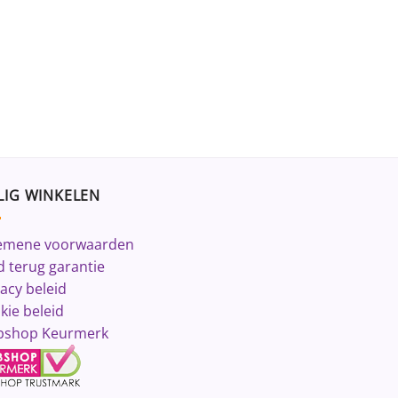
LIG WINKELEN
emene voorwaarden
d terug garantie
vacy beleid
kie beleid
shop Keurmerk