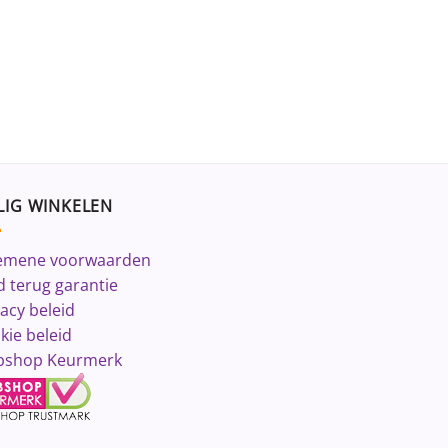
LIG WINKELEN
emene voorwaarden
d terug garantie
vacy beleid
kie beleid
shop Keurmerk