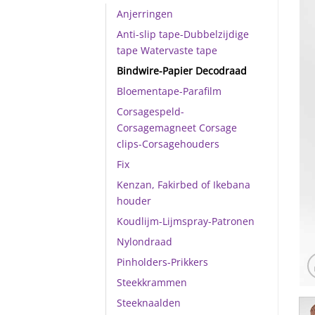
Anjerringen
Anti-slip tape-Dubbelzijdige
tape Watervaste tape
Bindwire-Papier Decodraad
Bloementape-Parafilm
Corsagespeld-
Corsagemagneet Corsage
clips-Corsagehouders
Fix
Kenzan, Fakirbed of Ikebana
houder
Koudlijm-Lijmspray-Patronen
Nylondraad
Pinholders-Prikkers
Steekkrammen
Steeknaalden