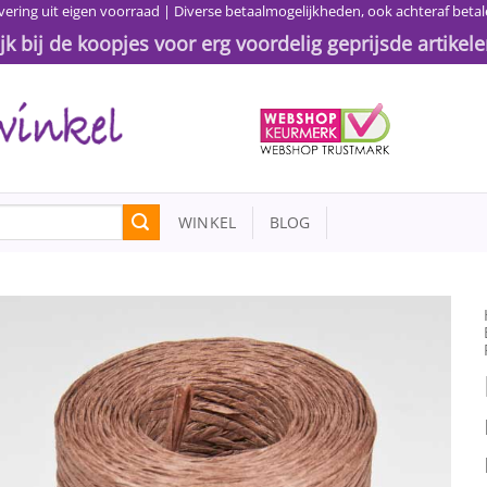
vering uit eigen voorraad | Diverse betaalmogelijkheden, ook achteraf betal
ijk bij de koopjes voor erg voordelig geprijsde artikele
WINKEL
BLOG
Toevoegen
aan
wenslijst