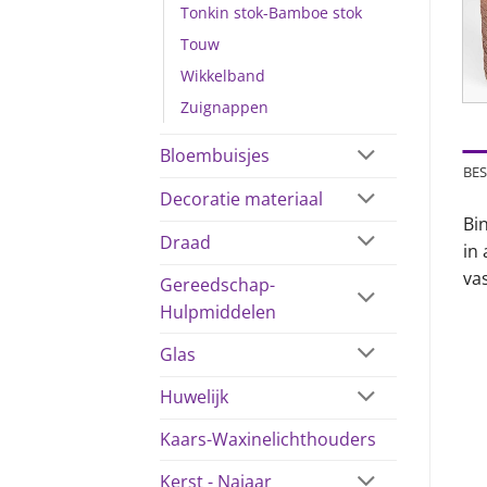
Tonkin stok-Bamboe stok
Touw
Wikkelband
Zuignappen
Bloembuisjes
BES
Decoratie materiaal
Bin
Draad
in
vas
Gereedschap-
Hulpmiddelen
Glas
Huwelijk
Kaars-Waxinelichthouders
Kerst - Najaar