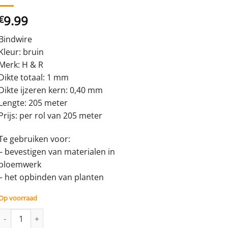
9.99
€
Bindwire
Kleur: bruin
Merk: H & R
Dikte totaal: 1 mm
Dikte ijzeren kern: 0,40 mm
Lengte: 205 meter
Prijs: per rol van 205 meter
Te gebruiken voor:
– bevestigen van materialen in
bloemwerk
– het opbinden van planten
Op voorraad
Bindwire-dun bruin - 1 mm - rol met 205 meter aantal