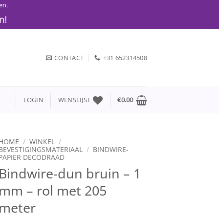
en.
n!
CONTACT
+31 652314508
LOGIN
WENSLIJST
€
0.00
HOME
/
WINKEL
/
BEVESTIGINGSMATERIAAL
/
BINDWIRE-
PAPIER DECODRAAD
Bindwire-dun bruin – 1
mm – rol met 205
meter