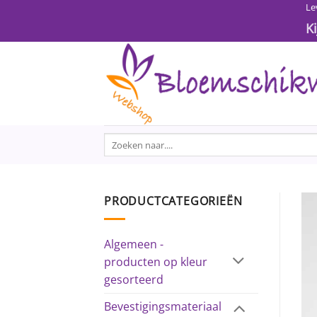
Ga
Le
naar
K
inhoud
Zoeken
naar:
PRODUCTCATEGORIEËN
Algemeen -
producten op kleur
gesorteerd
Bevestigingsmateriaal