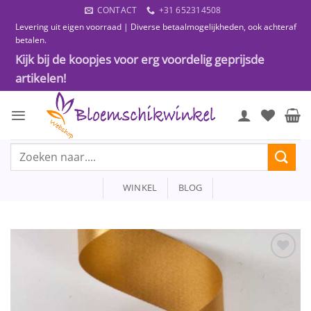
Ga
CONTACT
+31 652314508
naar
Levering uit eigen voorraad | Diverse betaalmogelijkheden, ook achteraf
inhoud
betalen.
Kijk bij de koopjes voor erg voordelig geprijsde
artikelen!
Zoeken
naar:
WINKEL
BLOG
Toevoegen
aan
wenslijst