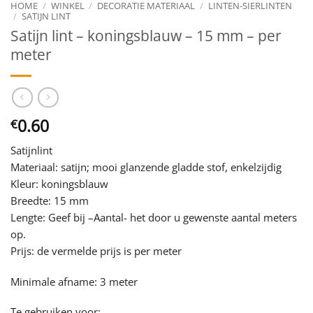
HOME
/
WINKEL
/
DECORATIE MATERIAAL
/
LINTEN-SIERLINTEN
/
SATIJN LINT
Satijn lint – koningsblauw – 15 mm – per
meter
0.60
€
Satijnlint
Materiaal: satijn; mooi glanzende gladde stof, enkelzijdig
Kleur: koningsblauw
Breedte: 15 mm
Lengte: Geef bij –Aantal- het door u gewenste aantal meters
op.
Prijs: de vermelde prijs is per meter
Minimale afname: 3 meter
Te gebruiken voor: