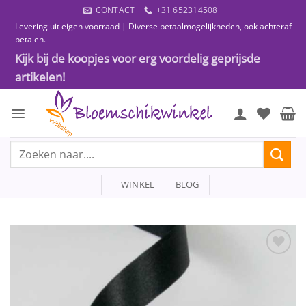
Ga
CONTACT
+31 652314508
naar
Levering uit eigen voorraad | Diverse betaalmogelijkheden, ook achteraf
inhoud
betalen.
Kijk bij de koopjes voor erg voordelig geprijsde
artikelen!
Zoeken
naar:
WINKEL
BLOG
Toevoegen
aan
wenslijst