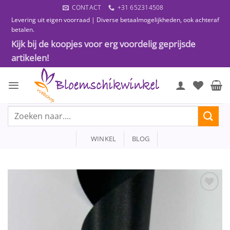
Ga
CONTACT
+31 652314508
naar
Levering uit eigen voorraad | Diverse betaalmogelijkheden, ook achteraf
inhoud
betalen.
Kijk bij de koopjes voor erg voordelig geprijsde
artikelen!
Zoeken
naar:
WINKEL
BLOG
Toevoegen
aan
wenslijst